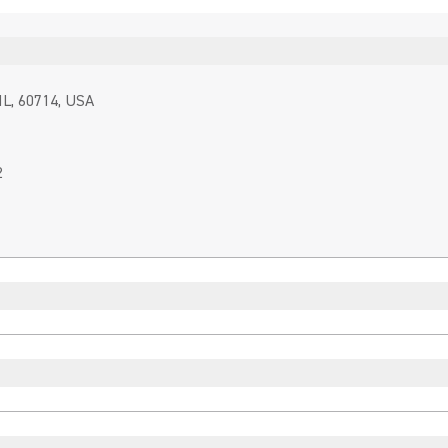
IL, 60714, USA
2