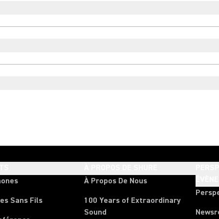
TS
À PROPOS DE SHURE
PERSP
ÉVÈN
hones
À Propos De Nous
Persp
es Sans Fils
100 Years of Extraordinary
Sound
News