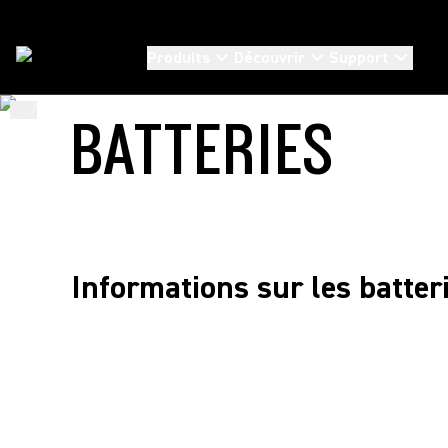
Produits
Découvrir
Support
...
/
Compliance
/
Batteries
BATTERIES
Informations sur les batter