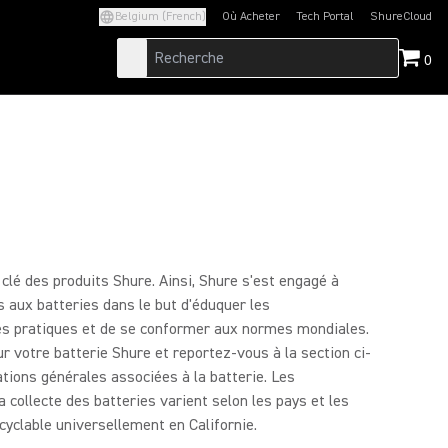
Belgium (French)
Où Acheter
Tech Portal
ShureCloud
(Opens in a new tab)
(Opens in a new t
0
lé des produits Shure. Ainsi, Shure s'est engagé à
s aux batteries dans le but d'éduquer les
s pratiques et de se conformer aux normes mondiales.
 votre batterie Shure et reportez-vous à la section ci-
tions générales associées à la batterie. Les
a collecte des batteries varient selon les pays et les
ecyclable universellement en Californie.