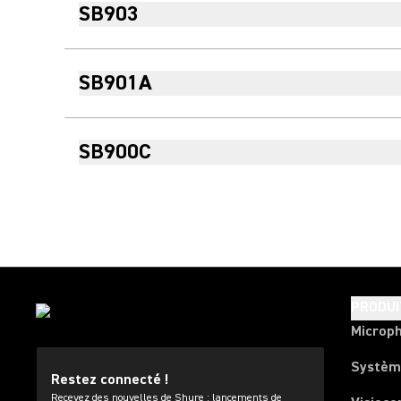
SB903
SB901A
SB900C
PRODUI
Microp
Systèm
Restez connecté !
Recevez des nouvelles de Shure : lancements de