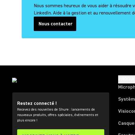
Nous sommes heureux de vous aider à résoudre vos
LinkedIn. Aide à la gestion et au renouvellement de
Nous contacter
PRODUI
Microp
Systèm
Restez connecté !
Recevez des nouvelles de Shure : lancements de
Visioco
nouveaux produits, offres spéciales, événements et
plus encore !
Casque