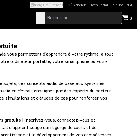
Belgium (French)
Où Acheter
Tech Portal
ShureCloud
(Opens in a new tab)
(Opens in a new t
0
atuite
de vous permettent d’apprendre à votre rythme, à tout
votre ordinateur portable, votre smartphone ou votre
 sujets, des concepts audio de base aux systèmes
'audio en réseau, enseignés par des experts du secteur.
 de simulations et d'études de cas pour renforcer vos
rs gratuits ! Inscrivez-vous, connectez-vous et
tail d'apprentissage qui regorge de cours et de
apprentissage et le développement de vos compétences.