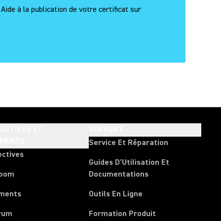
e à la publication de votre certificat sur
ECTIVES ET
SUPPORT
EMENTS
Service Et Réparation
ectives
Guides D'Utilisation Et
room
Documentations
ments
Outils En Ligne
rum
Formation Produit