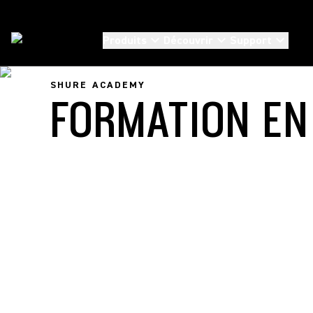
Produits
Découvrir
Support
Shure Academy
/
Online Training
SHURE ACADEMY
FORMATION EN