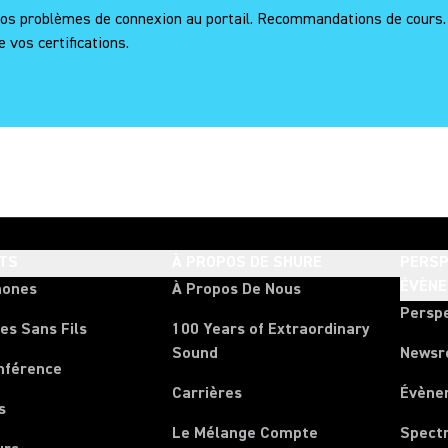
 problèmes de connexion au portail. Recommandations de cours. Aid
 vos certifications.
TS
À PROPOS DE SHURE
PERSP
ÉVÈN
hones
À Propos De Nous
Persp
es Sans Fils
100 Years of Extraordinary
Sound
News
nférence
Carrières
Évène
s
Le Mélange Compte
Spect