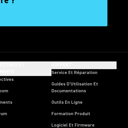
re ?
ECTIVES ET
SUPPORT
EMENTS
Service Et Réparation
ectives
Guides D'Utilisation Et
room
Documentations
ments
Outils En Ligne
rum
Formation Produit
Logiciel Et Firmware