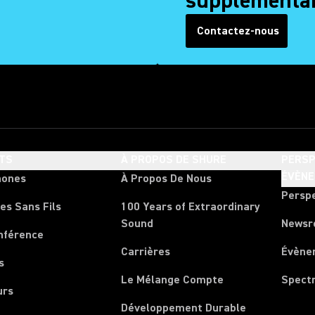
supplémentai
Contactez-nous
(Opens in a new tab)
TS
À PROPOS DE SHURE
PERSP
ÉVÈN
hones
À Propos De Nous
Persp
es Sans Fils
100 Years of Extraordinary
Sound
News
nférence
Carrières
Évène
s
Le Mélange Compte
Spect
urs
Développement Durable