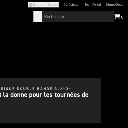
RMANCE
Belgium (French)
Où Acheter
Tech Portal
ShureCloud
(Opens in a new tab)
(Opens in a new t
 VOTRE
0
l Band
ÉRIQUE DOUBLE BANDE GLX-D+
la donne pour les tournées de