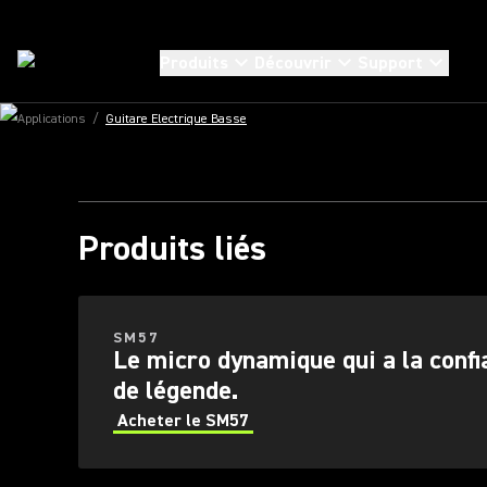
POUSS
AU-DE
Produits
Découvrir
Support
Applications
/
Guitare Electrique Basse
Ache
Produits liés
SM57
Le micro dynamique qui a la confi
de légende.
Acheter le SM57