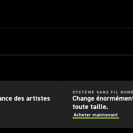
EZ VOTRE PERFO
LÀ DU MANCHE DE
INSTRUMENT.
ter le SM57
Acheter le système sans fil GLX-D+ Dua
SYSTÈME SANS FIL NUM
ance des artistes
Change énormément 
toute taille.
Acheter maintenant