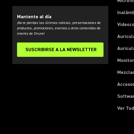
Micróf
Inalámb
Mantente al día
¡No te pierdas las últimas noticias, presentaciones de
Videoc
productos, promociones, eventos y otros contenidos de
interés de Shure!
Auricul
Auricul
SUSCRIBIRSE A LA NEWSLETTER
Monitor
Mezcla
Acceso
Softwa
Ver Tod
(Opens in a new tab)
(Opens in a new tab)
(Opens in a new tab)
(Opens in a new tab)
(Opens in a new tab)
(Opens in a new tab)
(Opens in a new tab)