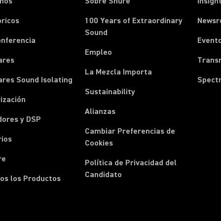
onos
Sobre Shure
Insigh
ricos
100 Years of Extraordinary
News
Sound
onferencia
Event
Empleo
ares
Transm
La Mezcla Importa
ares Sound Isolating
Spect
Sustainability
ización
Alianzas
dores y DSP
Cambiar Preferencias de
rios
Cookies
re
Política de Privacidad del
Candidato
os los Productos