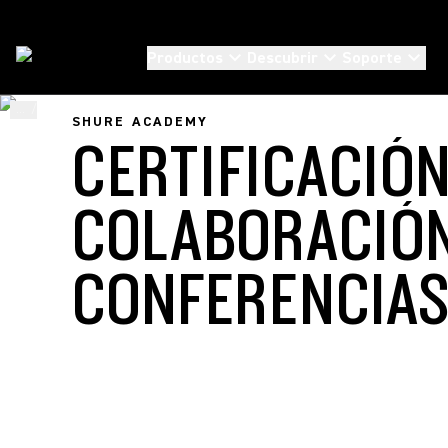
Productos
Descubrir
Soporte
...
/
Certificaciones Y Rutas De Aprendizaje
/
Certificación En Colaboración Y Conf
SHURE ACADEMY
CERTIFICACIÓ
COLABORACIÓ
CONFERENCI