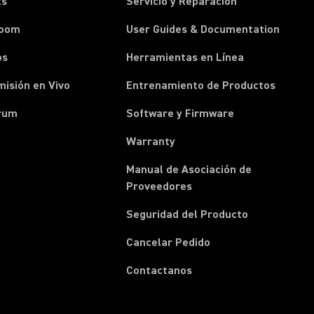
ts
Servicio y Reparación
room
User Guides & Documentation
os
Herramientas en Línea
isión en Vivo
Entrenamiento de Productos
rum
Software y Firmware
Warranty
Manual de Asociación de
(Opens in a new tab)
Proveedores
Seguridad del Producto
(Opens in a new tab)
Cancelar Pedido
(Opens in a new tab)
Contactanos