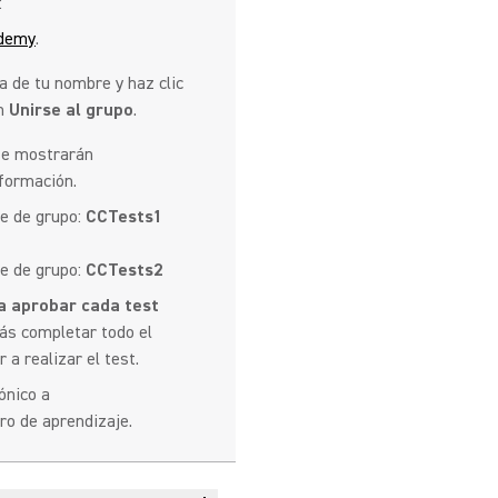
:
ademy
.
a de tu nombre y haz clic
en
Unirse al grupo
.
 se mostrarán
 formación.
ve de grupo:
CCTests1
ve de grupo:
CCTests2
a aprobar cada test
rás completar todo el
 a realizar el test.
ónico a
ro de aprendizaje.