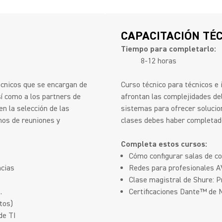
CAPACITACIÓN TÉ
Tiempo para completarlo:
8-12 horas
écnicos que se encargan de
Curso técnico para técnicos e
sí como a los partners de
afrontan las complejidades del 
en la selección de las
sistemas para ofrecer solucio
nos de reuniones y
clases debes haber completado
Completa estos cursos:
Cómo configurar salas de c
ncias
Redes para profesionales AV.
Clase magistral de Shure: Pr
.
Certificaciones Dante™ de Ni
tos)
de TI