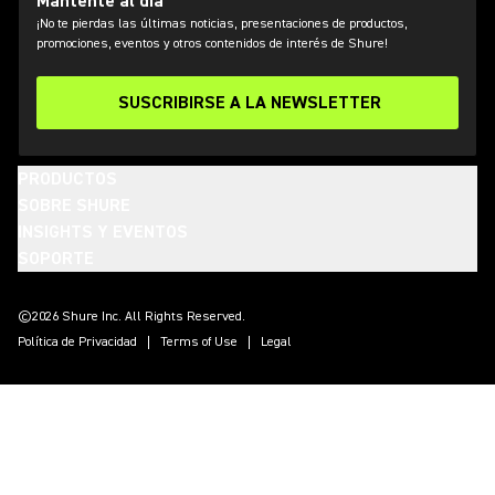
Mantente al día
¡No te pierdas las últimas noticias, presentaciones de productos,
promociones, eventos y otros contenidos de interés de Shure!
SUSCRIBIRSE A LA NEWSLETTER
PRODUCTOS
SOBRE SHURE
INSIGHTS Y EVENTOS
SOPORTE
(Opens in a new tab)
(Opens in a new tab)
(Opens in a new tab)
(Opens in a new tab)
(Opens in a new tab)
(Opens in a new tab)
(Opens in a new tab)
©2026 Shure Inc. All Rights Reserved.
Política de Privacidad
Terms of Use
Legal