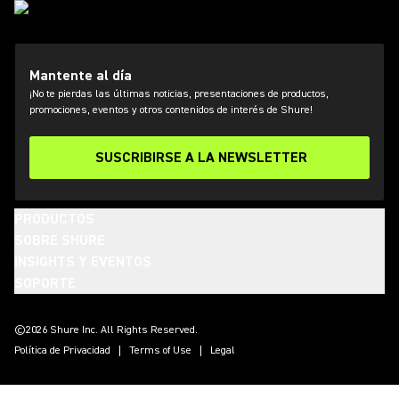
Mantente al día
¡No te pierdas las últimas noticias, presentaciones de productos,
promociones, eventos y otros contenidos de interés de Shure!
SUSCRIBIRSE A LA NEWSLETTER
PRODUCTOS
SOBRE SHURE
INSIGHTS Y EVENTOS
SOPORTE
(Opens in a new tab)
(Opens in a new tab)
(Opens in a new tab)
(Opens in a new tab)
(Opens in a new tab)
(Opens in a new tab)
(Opens in a new tab)
©2026 Shure Inc. All Rights Reserved.
Política de Privacidad
Terms of Use
Legal