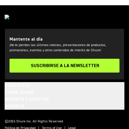
Mantente al día
¡No te pierdas las últimas noticias, presentaciones de productos,
promociones, eventos y otros contenidos de interés de Shure!
SUSCRIBIRSE A LA NEWSLETTER
PRODUCTOS
SOBRE SHURE
INSIGHTS Y EVENTOS
SOPORTE
(Opens in a new tab)
(Opens in a new tab)
(Opens in a new tab)
(Opens in a new tab)
(Opens in a new tab)
(Opens in a new tab)
(Opens in a new tab)
©2026 Shure Inc. All Rights Reserved.
Política de Privacidad
Terms of Use
Legal