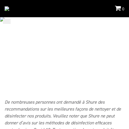
0
...
/
Mic Cleaning
/
Conferencing
COMMENT NETTOYER MES
PRODUITS DE
CONFÉRENCE ?
Ces techniques sont spécifiques aux produits de conférence
Shure.
De nombreuses personnes ont demandé à Shure des
recommandations sur les meilleures façons de nettoyer et de
désinfecter nos produits. Veuillez noter que Shure ne peut
donner d’avis sur les méthodes de désinfection efficaces