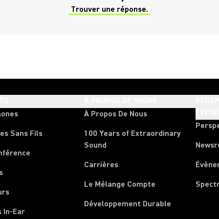
Trouver une réponse.
(Opens in a new tab)
TS
À PROPOS DE SHURE
PERSP
ÉVÈN
hones
À Propos De Nous
Persp
es Sans Fils
100 Years of Extraordinary
Sound
News
nférence
Carrières
Évène
s
Le Mélange Compte
Spect
urs
Développement Durable
 In-Ear