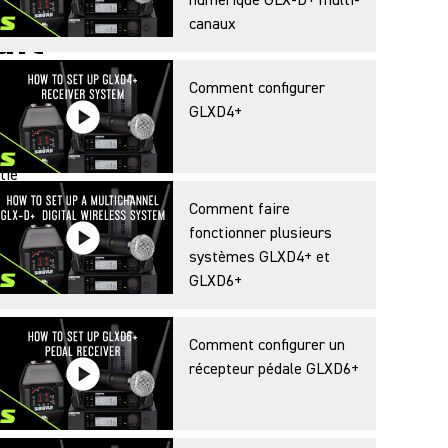
numérique GLX-D+ multi-
uit
canaux
Comment configurer
GLXD4+
t. Joignez votre ticket de caisse ou facture quand vous
tie
Comment faire
fonctionner plusieurs
systèmes GLXD4+ et
GLXD6+
Comment configurer un
récepteur pédale GLXD6+