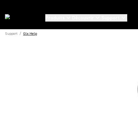
Produits
Découvrir
Support
Support
/
Glx Help