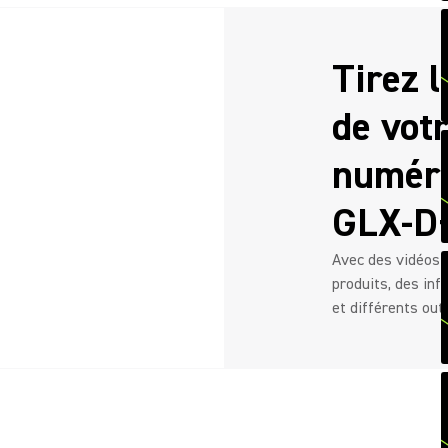
Tirez l
de vot
numéri
GLX-D+
Avec des vidéos d
produits, des inf
et différents out