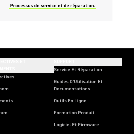
Processus de service et de réparation.
ECTIVES ET
SUPPORT
EMENTS
Service Et Réparation
ectives
Guides D'Utilisation Et
room
Documentations
ments
Outils En Ligne
rum
Formation Produit
Logiciel Et Firmware