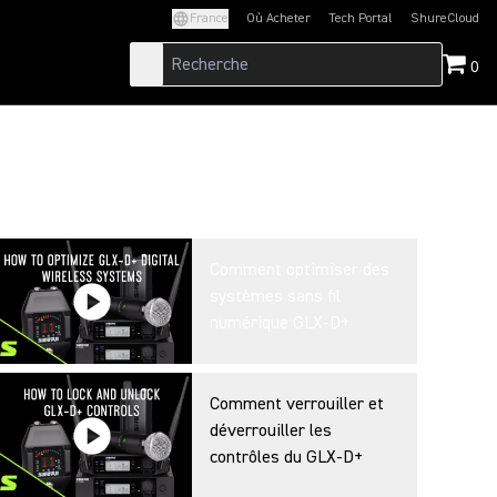
France
Où Acheter
Tech Portal
ShureCloud
(Opens in a new tab)
(Opens in a new t
0
Comment optimiser des
systèmes sans fil
numérique GLX-D+
Comment verrouiller et
déverrouiller les
contrôles du GLX-D+