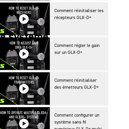
Comment réinitialiser les
récepteurs GLX-D+
e meilleur parti
re système
Comment régler le gain
que sans fil
sur un GLX-D+
 Dual Band
’installation et de démonstration des
Comment réinitialiser
ormations sur les accessoires associés,
des émetteurs GLX-D+
ils pour vous aider à être opérationnel.
Comment configurer un
système sans fil