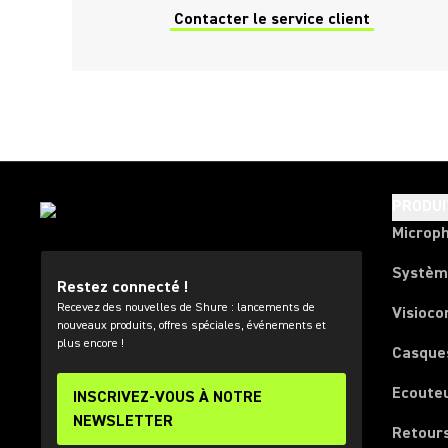
Contacter le service client
(Opens in a new tab)
PRODUI
Microp
Systèm
Restez connecté !
Recevez des nouvelles de Shure : lancements de
Visioco
nouveaux produits, offres spéciales, événements et
plus encore !
Casque
Ecoute
INSCRIVEZ-VOUS À NOTRE
NEWSLETTER
Retours