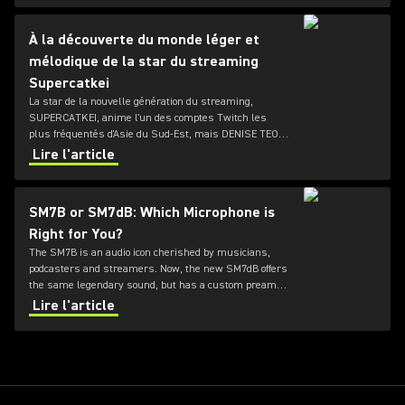
et donne des conseils sur la façon dont un son de
qualité peut aider tout un chacun à améliorer la qualité
À la découverte du monde léger et
de son stream.
mélodique de la star du streaming
Supercatkei
La star de la nouvelle génération du streaming,
SUPERCATKEI, anime l'un des comptes Twitch les
plus fréquentés d'Asie du Sud-Est, mais DENISE TEO
raconte à LOUDER qu'elle ne s'attendait pas à ce que
Lire l'article
son rêve musical d'enfance prenne une telle tournure.
SM7B or SM7dB: Which Microphone is
Right for You?
The SM7B is an audio icon cherished by musicians,
podcasters and streamers. Now, the new SM7dB offers
the same legendary sound, but has a custom preamp
designed by Shure inside. Which of these dynamic
Lire l'article
microphones is right for you?