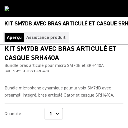
KIT SM7DB AVEC BRAS ARTICULÉ ET CASQUE SR
Aperçu
Assistance produit
KIT SM7DB AVEC BRAS ARTICULÉ ET
CASQUE SRH440A
Bundle bras articulé pour micro SM7dB et SRH440A
SKU:
SM7dB+Gator+SRH440A
Bundle microphone dynamique pour la voix SM7dB avec
préampli intégré, bras articulé Gator et casque SRH440A.
Quantité
: