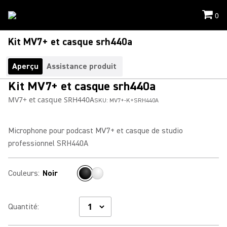
0
Kit MV7+ et casque srh440a
Aperçu
Assistance produit
Kit MV7+ et casque srh440a
MV7+ et casque SRH440A
SKU:
MV7+-K+SRH440A
Microphone pour podcast MV7+ et casque de studio
professionnel SRH440A
Couleurs
:
Noir
Quantité
: