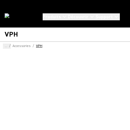
Produits
Découvrir
Support
VPH
...
/
Accessories
/
VPH