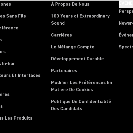
ÉVÈN
hones
À Propos De Nous
Persp
es Sans Fils
100 Years of Extraordinary
Sound
News
nférence
Carrières
Évène
s
Le Mélange Compte
Spect
urs
Développement Durable
 In-Ear
Partenaires
xeurs Et Interfaces
Modifier Les Préférences En
Matiere De Cookies
oires
Politique De Confidentialité
ls
Des Candidats
us Les Produits