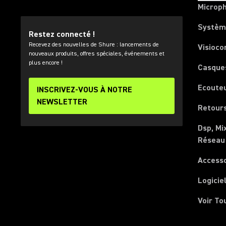
Microp
Systèm
Restez connecté !
Recevez des nouvelles de Shure : lancements de
Visioco
nouveaux produits, offres spéciales, événements et
plus encore !
Casque
Ecoute
INSCRIVEZ-VOUS À NOTRE
NEWSLETTER
Retours
Dsp, Mi
Réseau
Access
Logicie
Voir To
(Opens in a new tab)
(Opens in a new tab)
(Opens in a new tab)
(Opens in a new tab)
(Opens in a new tab)
(Opens in a new tab)
(Opens in a new tab)