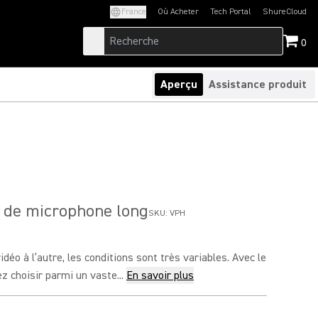
France
Où Acheter
Tech Portal
ShureCloud
(Opens in a new tab)
(Opens in a new t
0
Aperçu
Assistance produit
 de microphone long
SKU:
VPH
déo à l’autre, les conditions sont très variables. Avec le
 choisir parmi un vaste...
En savoir plus