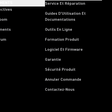
EMENTS
Service Et Réparation
ectives
Guides D'Utilisation Et
room
Documentations
ments
Outils En Ligne
rum
Formation Produit
Logiciel Et Firmware
Garantie
Sécurité Produit
(Opens in a new 
Annuler Commande
Contactez-Nous