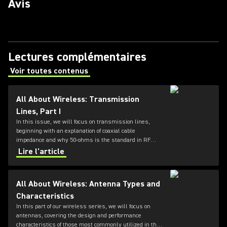
Avis
Lectures complémentaires
Voir toutes contenus
(Opens in a new tab)
All About Wireless: Transmission
Lines, Part I
In this issue, we will focus on transmission lines,
beginning with an explanation of coaxial cable
impedance and why 50-ohms is the standard in RF
systems, followed by a review of cable loss
Lire l'article
specifications.
All About Wireless: Antenna Types and
Characteristics
In this part of our wireless series, we will focus on
antennas, covering the design and performance
characteristics of those most commonly utilized in the