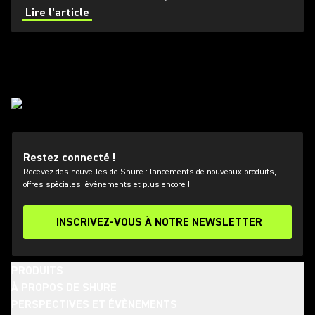
professional audio industry.
Lire l'article
Restez connecté !
Recevez des nouvelles de Shure : lancements de nouveaux produits,
offres spéciales, événements et plus encore !
INSCRIVEZ-VOUS À NOTRE NEWSLETTER
PRODUITS
À PROPOS DE SHURE
PERSPECTIVES ET ÉVÈNEMENTS