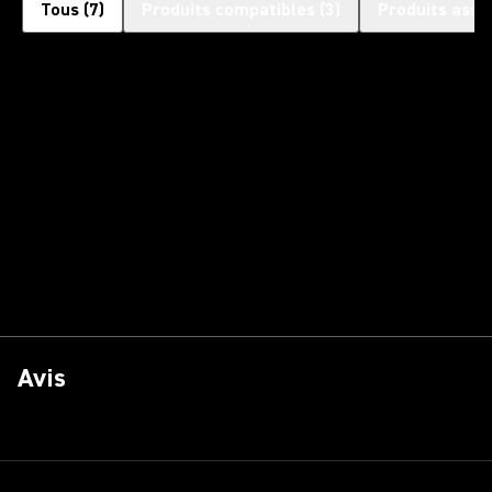
Tous
(
7
)
Produits compatibles
(
3
)
Produits asso
Avis