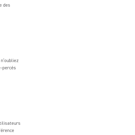
e des
 n’oubliez
é-percés
ilisateurs
nférence