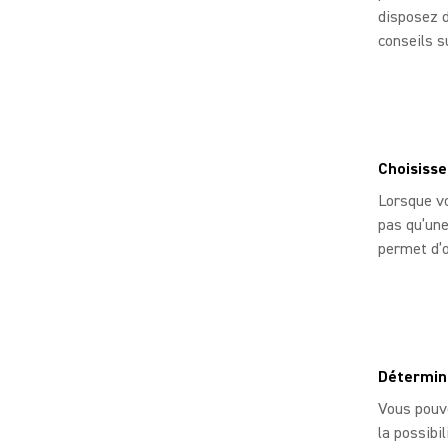
disposez d
conseils s
Choisisse
Lorsque vo
pas qu’une
permet d’o
Détermine
Vous pouve
la possibi