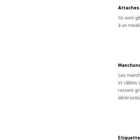
Attaches 
Ils sont g
à un meubl
Manchons
Les mancho
et câbles 
restent gr
détériorés
Etiquette