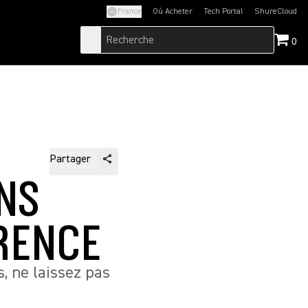
France
Où Acheter
Tech Portal
ShureCloud
(Opens in a new tab)
(Opens in a new t
0
Partager
ANS
RENCE
, ne laissez pas