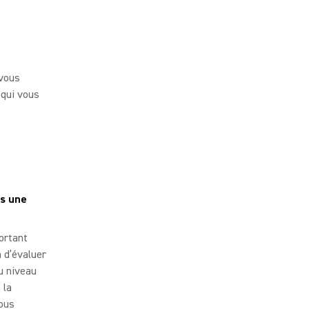
 vous
 qui vous
ns une
portant
n d’évaluer
du niveau
 la
vous