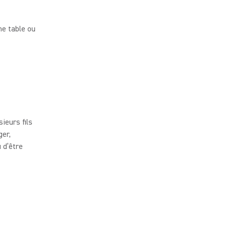
ne table ou
ieurs fils
ger,
 d’être