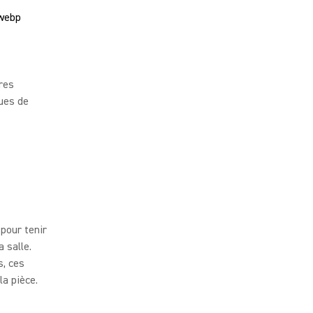
res
ques de
pour tenir
 salle.
s, ces
la pièce.