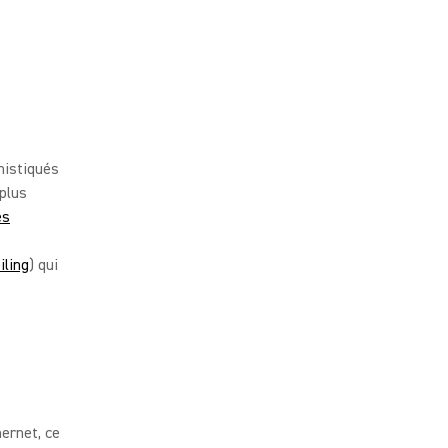
histiqués
 plus
es
iling
) qui
ernet, ce