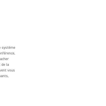
le système
onférence,
cacher
 de la
uvent vous
mants,