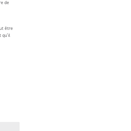
re de
ut être
 qu’il