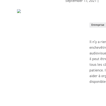
September 17, 2021
|
Entreprise
Il n’y a r
enchevêtre
audiovisue
il peut êtr
tous les c
patience. 
aider à or
disponible