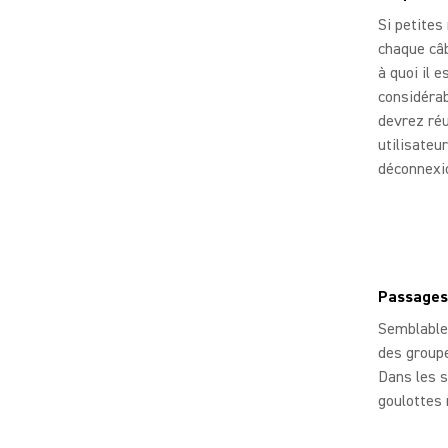
Si petites
chaque câb
à quoi il 
considéra
devrez réu
utilisateur
déconnexio
Passages
Semblables
des groupe
Dans les s
goulottes 