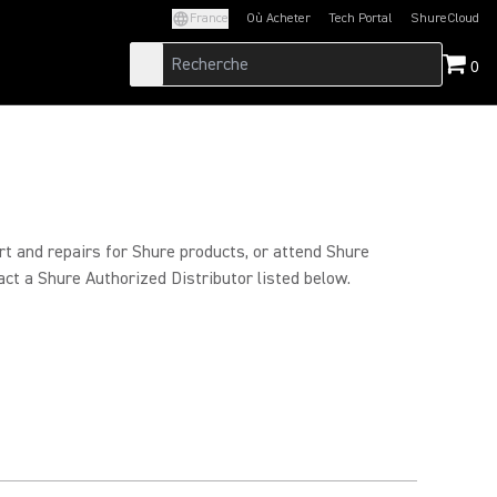
France
Où Acheter
Tech Portal
ShureCloud
(Opens in a new tab)
(Opens in a new t
0
rt and repairs for Shure products, or attend Shure
act a Shure Authorized Distributor listed below.