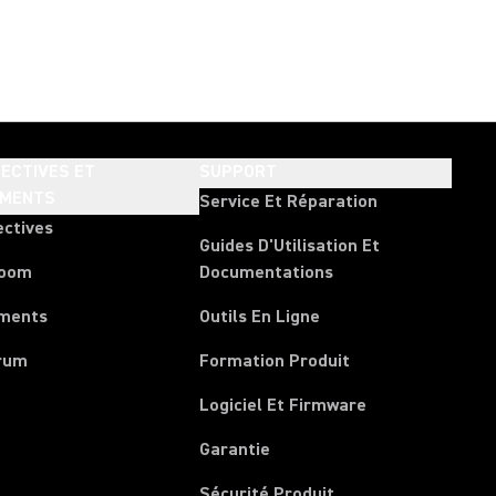
ECTIVES ET
SUPPORT
EMENTS
Service Et Réparation
ectives
Guides D'Utilisation Et
room
Documentations
ments
Outils En Ligne
rum
Formation Produit
Logiciel Et Firmware
Garantie
Sécurité Produit