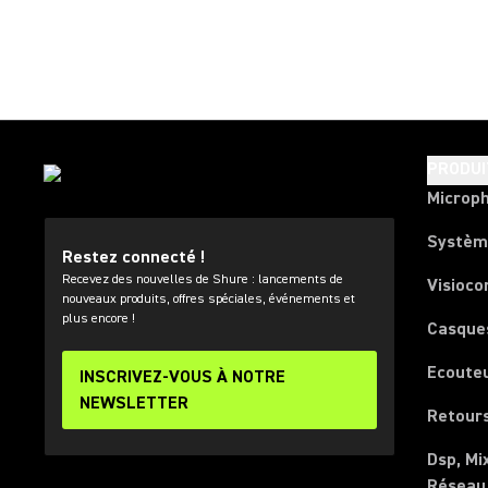
PRODUI
Microp
Systèm
Restez connecté !
Recevez des nouvelles de Shure : lancements de
Visioco
nouveaux produits, offres spéciales, événements et
plus encore !
Casque
Ecoute
INSCRIVEZ-VOUS À NOTRE
NEWSLETTER
Retours
Dsp, Mi
Réseau