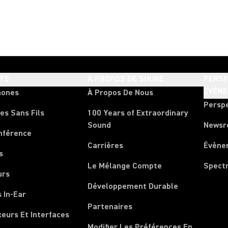
TS
À PROPOS DE SHURE
PERSP
ÉVÈN
hones
À Propos De Nous
Persp
es Sans Fils
100 Years of Extraordinary
Sound
News
nférence
Carrières
Évène
s
Le Mélange Compte
Spect
urs
Développement Durable
 In-Ear
Partenaires
xeurs Et Interfaces
Modifier Les Préférences En