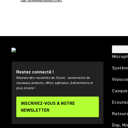
carfon@bellsouth.net
PRODUI
Microp
Systèm
Restez connecté !
Recevez des nouvelles de Shure : lancements de
Visioco
nouveaux produits, offres spéciales, événements et
plus encore !
Casque
Ecoute
INSCRIVEZ-VOUS À NOTRE
NEWSLETTER
Retours
Dsp, Mi