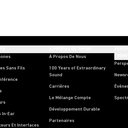
TS
À PROPOS DE SHURE
PERSP
ÉVÈN
hones
À Propos De Nous
Persp
es Sans Fils
100 Years of Extraordinary
Sound
News
nférence
Carrières
Évène
s
Le Mélange Compte
Spect
urs
Développement Durable
 In-Ear
Partenaires
xeurs Et Interfaces