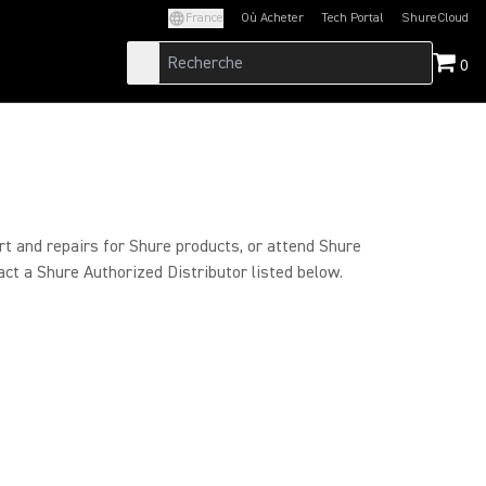
France
Où Acheter
Tech Portal
ShureCloud
(Opens in a new tab)
(Opens in a new t
0
rt and repairs for Shure products, or attend Shure
act a Shure Authorized Distributor listed below.