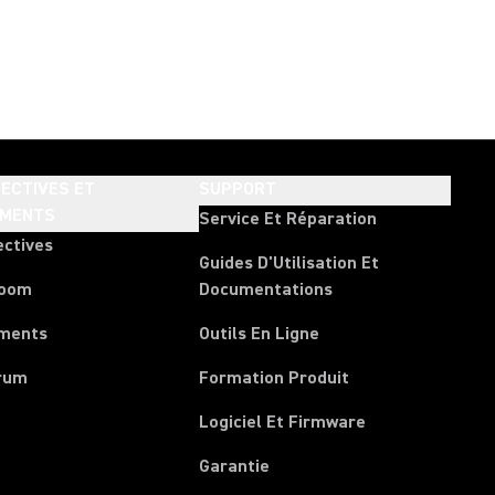
ECTIVES ET
SUPPORT
EMENTS
Service Et Réparation
ectives
Guides D'Utilisation Et
room
Documentations
ments
Outils En Ligne
rum
Formation Produit
Logiciel Et Firmware
Garantie