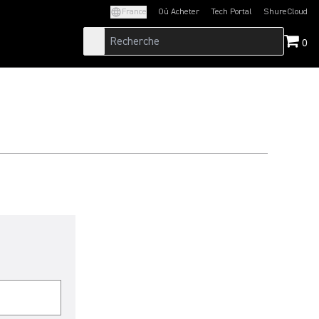
France
Où Acheter
Tech Portal
ShureCloud
(Opens in a new tab)
(Opens in a new t
0