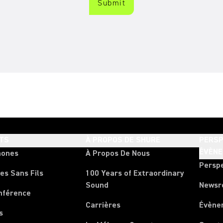
TS
À PROPOS DE SHURE
PERSP
ÉVÈN
hones
À Propos De Nous
Persp
es Sans Fils
100 Years of Extraordinary
Sound
News
nférence
Carrières
Évène
s