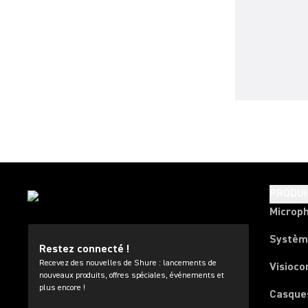
PRODUI
Microp
Systèm
Restez connecté !
Recevez des nouvelles de Shure : lancements de
Visioco
nouveaux produits, offres spéciales, événements et
plus encore !
Casque