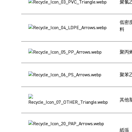
聚氯乙
低密度
料
聚丙烯
聚苯乙
其他
紙張