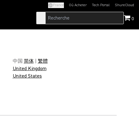
France
Où Acheter
Tech Portal
ShureCloud
(Opens in a new tab)
(Opens in a new t
0
中国
简体
|
繁體
United Kingdom
United States