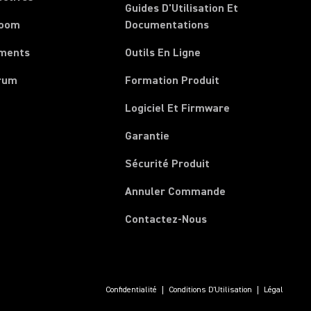
Guides D'Utilisation Et
room
Documentations
ments
Outils En Ligne
rum
Formation Produit
Logiciel Et Firmware
Garantie
Sécurité Produit
(Opens in a new 
Annuler Commande
Contactez-Nous
Confidentialité
Conditions D'Utilisation
Légal