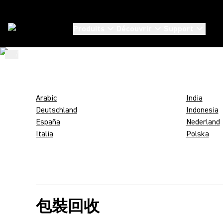
SHURE ET
Produits
Découvrir
Support
L’EMBALLAGE 
...
/
Shure Packaging Codes
/
Zh_Hant
Arabic
India
Deutschland
Indonesia
España
Nederland
Italia
Polska
包裝回收