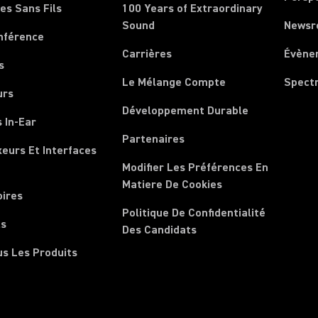
es Sans Fils
100 Years of Extraordinary
Sound
News
nférence
Carrières
Évène
s
Le Mélange Compte
Spect
urs
Développement Durable
 In-Ear
Partenaires
xeurs Et Interfaces
Modifier Les Préférences En
Matiere De Cookies
oires
Politique De Confidentialité
ls
Des Candidats
us Les Produits