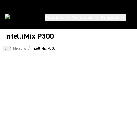
Produits
Découvrir
Support
IntelliMix P300
...
/
Mixeurs
/
IntelliMix P300