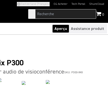
Switzerland (Français)
Où Acheter
Tech Portal
ShureCloud
(Opens in a new tab)
(Opens in a new t
0
Aperçu
Assistance produit
Mix P300
 audio de visioconférence
SKU:
P300-IMX