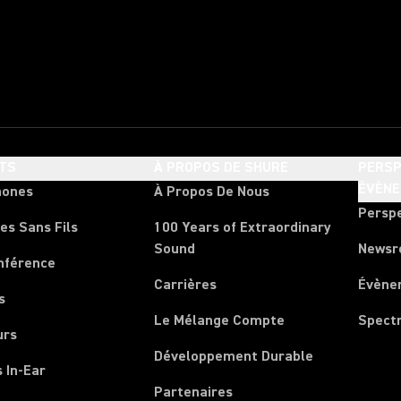
TS
À PROPOS DE SHURE
PERSP
ÉVÈN
hones
À Propos De Nous
Persp
es Sans Fils
100 Years of Extraordinary
Sound
News
nférence
Carrières
Évène
s
Le Mélange Compte
Spect
urs
Développement Durable
 In-Ear
Partenaires