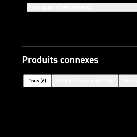
Pourquoi c'est mieux
Produits connexes
Tous
(
6
)
Produits comparables
(
4
)
Acces