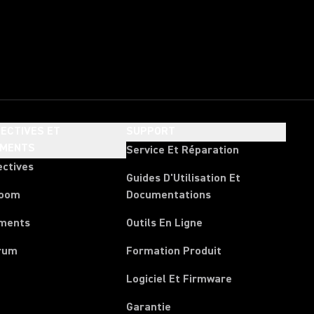
ECTIVES ET
SUPPORT
EMENTS
Service Et Réparation
ectives
Guides D'Utilisation Et
room
Documentations
ments
Outils En Ligne
rum
Formation Produit
Logiciel Et Firmware
Garantie