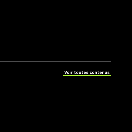
Voir toutes contenus
(Opens in a new tab)