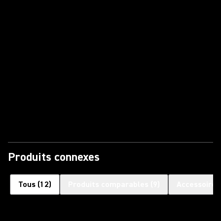
Lire la vidéo
Produits connexes
Tous
(
12
)
Produits comparables
(
9
)
Accessoires