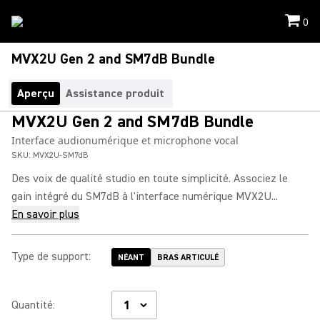
0
MVX2U Gen 2 and SM7dB Bundle
Aperçu
Assistance produit
MVX2U Gen 2 and SM7dB Bundle
Interface audionumérique et microphone vocal
SKU:
MVX2U-SM7dB
Des voix de qualité studio en toute simplicité. Associez le
gain intégré du SM7dB à l'interface numérique MVX2U...
En savoir plus
Type de support
:
NÉANT
BRAS ARTICULÉ
Quantité
: