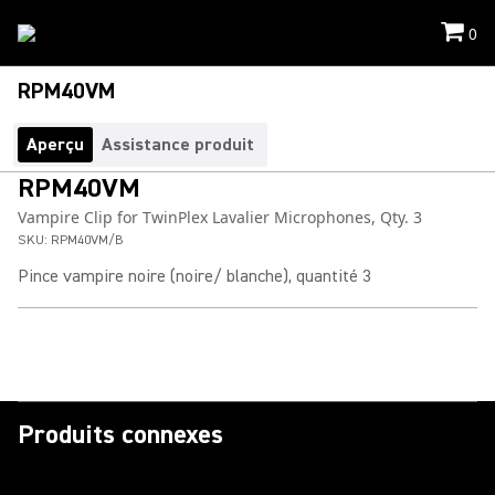
0
RPM40VM
Aperçu
Assistance produit
RPM40VM
Vampire Clip for TwinPlex Lavalier Microphones, Qty. 3
SKU:
RPM40VM/B
Pince vampire noire (noire/ blanche), quantité 3
Produits connexes