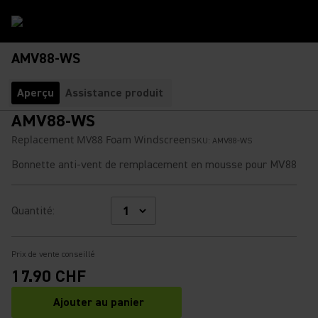
AMV88-WS
Aperçu
Assistance produit
AMV88-WS
Replacement MV88 Foam Windscreen
SKU:
AMV88-WS
Bonnette anti-vent de remplacement en mousse pour MV88
Quantité
:
Prix de vente conseillé
17.90 CHF
Ajouter au panier