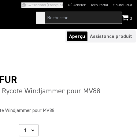
Switzerland (Français)
Où Acheter
Tech Portal
ShureCloud
(Opens in a new tab)
(Opens in a new t
0
Aperçu
Assistance produit
FUR
e Rycote Windjammer pour MV88
ote Windjammer pour MV88