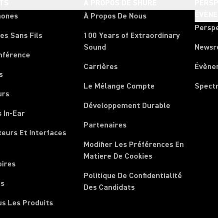
TS
À PROPOS DE SHURE
PERSP
ÉVÈN
hones
À Propos De Nous
Persp
es Sans Fils
100 Years of Extraordinary
Sound
News
nférence
Carrières
Évène
s
Le Mélange Compte
Spect
urs
Développement Durable
 In-Ear
Partenaires
xeurs Et Interfaces
Modifier Les Préférences En
Matiere De Cookies
oires
Politique De Confidentialité
ls
Des Candidats
us Les Produits