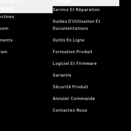
ECTIVES ET
SUPPORT
EMENTS
Service Et Réparation
ectives
Guides D'Utilisation Et
room
Documentations
ments
Outils En Ligne
rum
Formation Produit
Logiciel Et Firmware
Garantie
Sécurité Produit
(Opens in a new 
Annuler Commande
Contactez-Nous