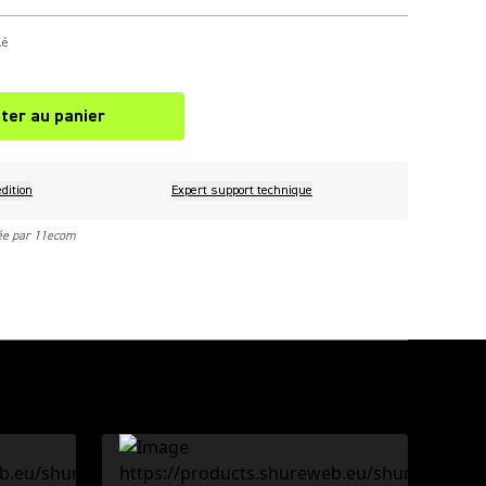
lé
ter au panier
dition
Expert support technique
rée par 11ecom