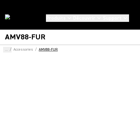
Produits
Découvrir
Support
AMV88-FUR
...
/
Accessories
/
AMV88-FUR