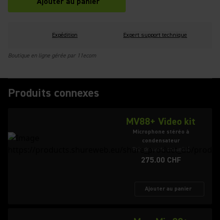
Ajouter au panier
Expédition
Expert support technique
Boutique en ligne gérée par 11ecom
Produits connexes
MV88+ Video kit
Microphone stéréo à
condensateur
Prix de vente conseillé
275.00 CHF
Ajouter au panier