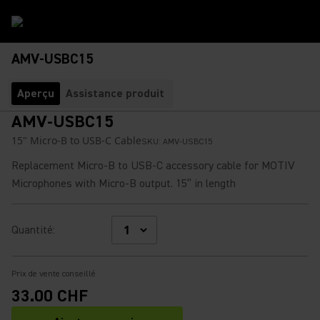
AMV-USBC15
Aperçu
Assistance produit
AMV-USBC15
15" Micro-B to USB-C Cable
SKU:
AMV-USBC15
Replacement Micro-B to USB-C accessory cable for MOTIV
Microphones with Micro-B output. 15” in length
Quantité
:
Prix de vente conseillé
33.00 CHF