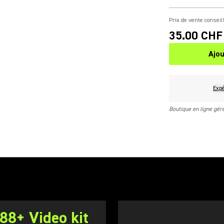
Prix de vente conseil
35.00 CHF
Ajou
Expé
Boutique en ligne gé
8+ Video kit