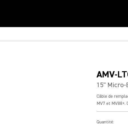
AMV-LT
15" Micro-
Câble de rempla
MV7 et MV88+. C
Quantité
: