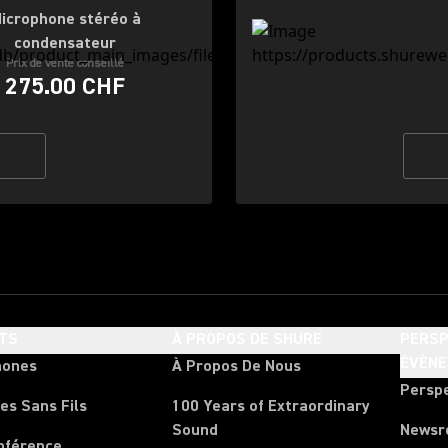
icrophone stéréo à
condensateur
Prix de vente conseillé
275.00 CHF
TS
À PROPOS DE SHURE
PERSP
ÉVÈN
hones
À Propos De Nous
Persp
es Sans Fils
100 Years of Extraordinary
Sound
News
nférence