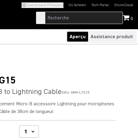
Switzerland (Français)
Où Acheter
Tech Portal
ShureCloud
(Opens in a new tab)
(Opens in a new t
0
Aperçu
Assistance produit
G15
B to Lightning Cable
SKU:
AMV-LTG15
cement Micro-B accessoire Lightning pour microphones
âble de 38cm de longueur.