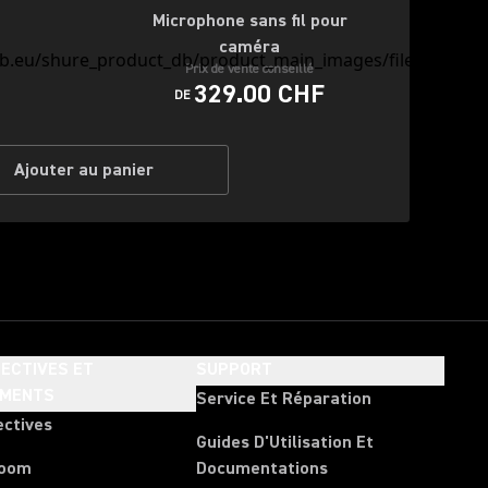
Microphone sans fil pour
caméra
Prix de vente conseillé
329.00 CHF
DE
Ajouter au panier
ECTIVES ET
SUPPORT
EMENTS
Service Et Réparation
ectives
Guides D'Utilisation Et
room
Documentations