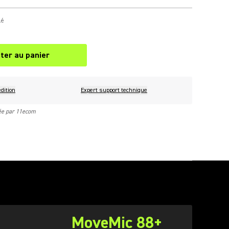
lé
ter au panier
dition
Expert support technique
rée par 11ecom
MoveMic 88+