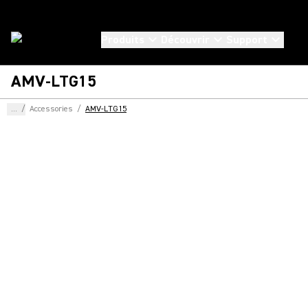
Produits
Découvrir
Support
AMV-LTG15
...
/
Accessories
/
AMV-LTG15