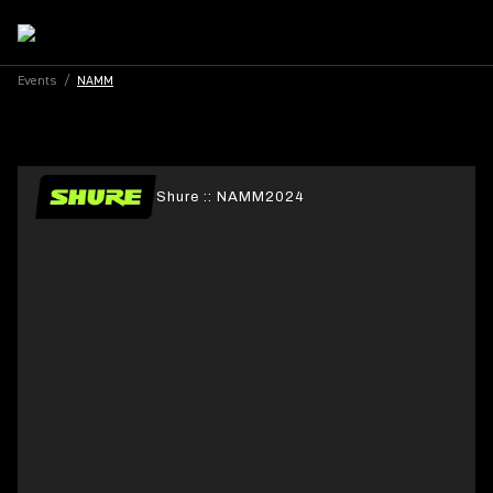
Events
/
NAMM