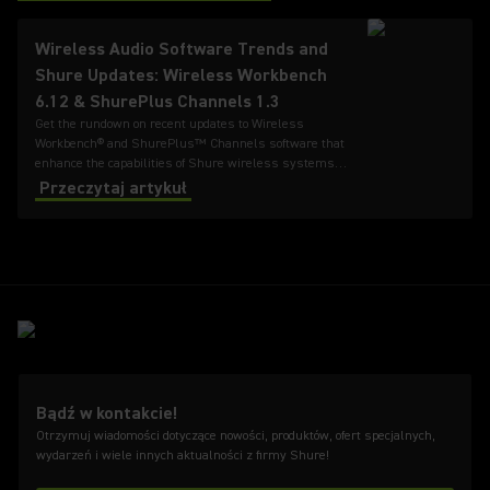
Wireless Audio Software Trends and
Shure Updates: Wireless Workbench
6.12 & ShurePlus Channels 1.3
Get the rundown on recent updates to Wireless
Workbench® and ShurePlus™ Channels software that
enhance the capabilities of Shure wireless systems
and make remote monitoring easier.
Przeczytaj artykuł
Bądź w kontakcie!
Otrzymuj wiadomości dotyczące nowości, produktów, ofert specjalnych,
wydarzeń i wiele innych aktualności z firmy Shure!