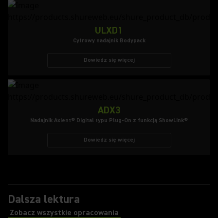
ULXD1
Cyfrowy nadajnik Bodypack
Dowiedz się więcej
ADX3
Nadajnik Axient® Digital typu Plug-On z funkcją ShowLink®
Dowiedz się więcej
Dalsza lektura
Zobacz wszystkie opracowania
(Opens in a new tab)