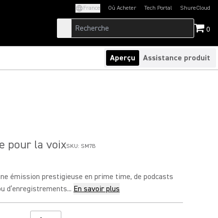
France
Où Acheter
Tech Portal
ShureCloud
(Opens in a new tab)
(Opens in a new t
0
Aperçu
Assistance produit
 pour la voix
SKU:
SM7B
’une émission prestigieuse en prime time, de podcasts
u d’enregistrements...
En savoir plus