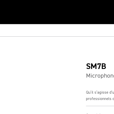
SM7B
Microphone
Qu’il s’agisse d
professionnels o