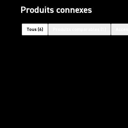
Produits connexes
Tous
(
6
)
Produits comparables
(
1
)
Acces