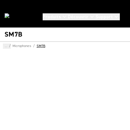
Produits
Découvrir
Support
SM7B
...
/
Microphones
/
SM7B