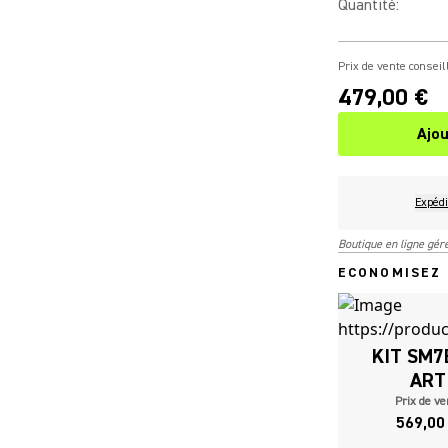
Quantité
:
Prix de vente conseil
479,00 €
Ajou
Expédi
Boutique en ligne gé
ECONOMISEZ 
KIT SM7
ART
Prix de ve
569,00