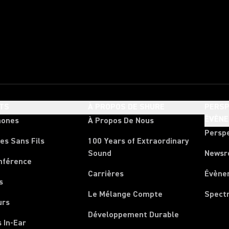
TS
À PROPOS DE SHURE
PERSP
ÉVÈN
hones
À Propos De Nous
Persp
es Sans Fils
100 Years of Extraordinary
Sound
News
nférence
Carrières
Évène
s
Le Mélange Compte
Spect
urs
Développement Durable
 In-Ear