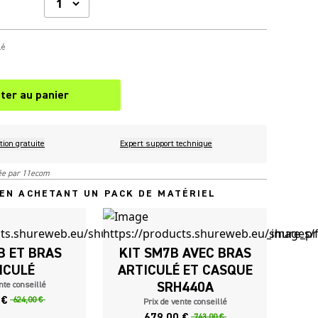
lé
ter au panier
tion gratuite
Expert support technique
rée par 11ecom
EN ACHETANT UN PACK DE MATÉRIEL
B ET BRAS
KIT SM7B AVEC BRAS
ICULÉ
ARTICULÉ ET CASQUE
SRH440A
nte conseillé
 €
624,00 €
Prix de vente conseillé
679,00 €
743,00 €