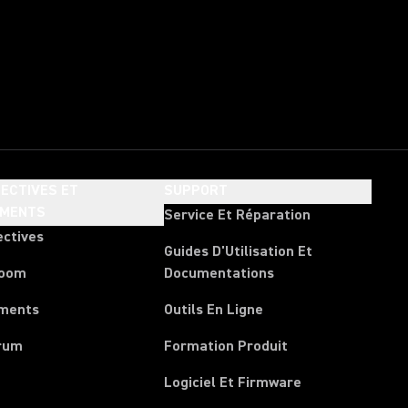
ECTIVES ET
SUPPORT
EMENTS
Service Et Réparation
ectives
Guides D'Utilisation Et
room
Documentations
ments
Outils En Ligne
rum
Formation Produit
Logiciel Et Firmware