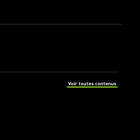
Voir toutes contenus
(Opens in a new tab)