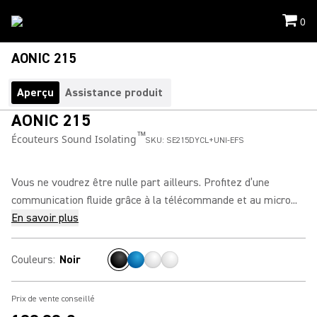
0
AONIC 215
Aperçu
Assistance produit
AONIC 215
™
Écouteurs Sound Isolating
SKU:
SE215DYCL+UNI-EFS
Vous ne voudrez être nulle part ailleurs. Profitez d’une
communication fluide grâce à la télécommande et au micro...
En savoir plus
Couleurs
:
Noir
Prix de vente conseillé