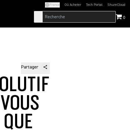
France
Où Acheter
Tech Portal
ShureCloud
(Opens in a new tab)
(Opens in a new t
0
Partager
OLUTIF
 VOUS
 QUE