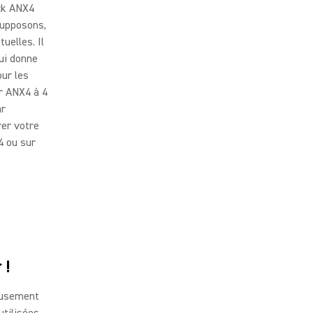
ack ANX4
Supposons,
uelles. Il
ui donne
our les
ur ANX4 à 4
ar
rer votre
4 ou sur
 !
leusement
utilisées