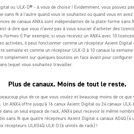
gital ou ULX-D® - à vous de choisir ! Evidemment, vous pouvez pa
e sans fil à l'autre quand vous le souhaitez ou quand vous en avez 
cences de canaux ANX4 sont indépendantes de la plate-forme sans f
c'est-à-dire que vous n'avez pas à vous soucier d'acheter des licenc
s-formes !) Par exemple, si vous recevez un ANX4 avec 10 licence
es activées, il peut fonctionner comme un récepteur Axient Digital 
tte semaine et comme un récepteur ULX-D à 10 canaux la semaine 
t simplement sur quelques boutons en face avant pour configurer 
ns lequel vous souhaitez travailler.
Plus de canaux. Moins de tout le reste.
beaucoup plus de ce que vous voulez et beaucoup moins de ce que 
. Un ANX4 offre jusqu'à 16 canux Axient Digital ou 24 canaux ULX-
ue dans un seul espace de rack, ANX4 peut recevoir le même nombr
io sans fil que quatre récepteurs Axient Digital 4 canaux AD4Q (4 
six récepteurs ULXD4Q ULX-D (6 unités de rack) !