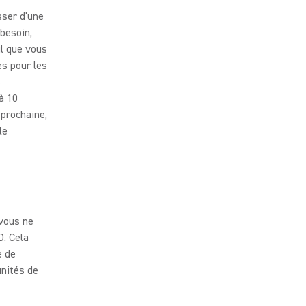
sser d'une
besoin,
il que vous
es pour les
s
à 10
prochaine,
le
vous ne
D. Cela
e de
unités de