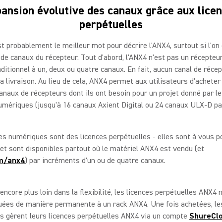
ansion évolutive des canaux grâce aux lice
perpétuelles
st probablement le meilleur mot pour décrire l'ANX4, surtout si l'on
de canaux du récepteur. Tout d'abord, l'ANX4 n'est pas un récepteu
raditionnel à un, deux ou quatre canaux. En fait, aucun canal de récep
 la livraison. Au lieu de cela, ANX4 permet aux utilisateurs d'achete
anaux de récepteurs dont ils ont besoin pour un projet donné par le
umériques (jusqu'à 16 canaux Axient Digital ou 24 canaux ULX-D pa
es numériques sont des licences perpétuelles - elles sont à vous p
 et sont disponibles partout où le matériel ANX4 est vendu (et
m/anx4
) par incréments d'un ou de quatre canaux.
 encore plus loin dans la flexibilité, les licences perpétuelles ANX4 
uées de manière permanente à un rack ANX4. Une fois achetées, le
rs gèrent leurs licences perpétuelles ANX4 via un compte
ShureCl