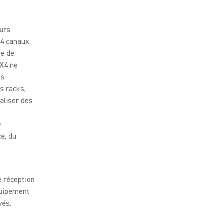
eurs
 4 canaux
ue de
NX4 ne
es
s racks,
aliser des
e
e, du
e réception
quipement
vés.