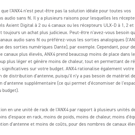
t que l'ANX4 n'est peut-être pas la solution idéale pour toutes vos
ns audio sans fil. Il y a plusieurs raisons pour lesquelles les récept
els Axient Digital à 2 ou 4 canaux ou les récepteurs ULX-D à 1, 2 et
t toujours un achat plus judicieux. Peut-être n'avez-vous besoin q
anaux audio sans fil ou préférez-vous les sorties analogiques (l'A
ue des sorties numériques Dante), par exemple. Cependant, pour d
e canaux plus élevés, ANX4 prend beaucoup moins de place dans le
up plus léger et génère moins de chaleur, tout en permettant de ré
significatives sur votre budget. ANX4 rationalise également votre
on de distribution d'antenne, puisqu'il n'y a pas besoin de matériel d
on d'antenne supplémentaire (ce qui permet d'économiser de l'espac
u budget).
ion en une unité de rack de l'ANX4 par rapport à plusieurs unités d
oins d'espace en rack, moins de poids, moins de chaleur, moins d'é
ution d'antenne et moins de coûts, pour des nombres de canaux éle