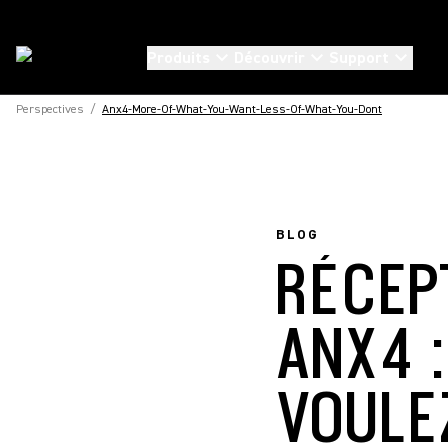
Produits
Découvrir
Support
Perspectives
/
Anx4-More-Of-What-You-Want-Less-Of-What-You-Dont
BLOG
RÉCEP
ANX4 
VOULE