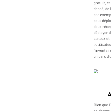
gratuit, c
donné, de 
par exempl
peut déplo
deux récep
déployer d
canaux et
l'utilisat
"inventair
un parc d'
A
Bien que l
en charge 