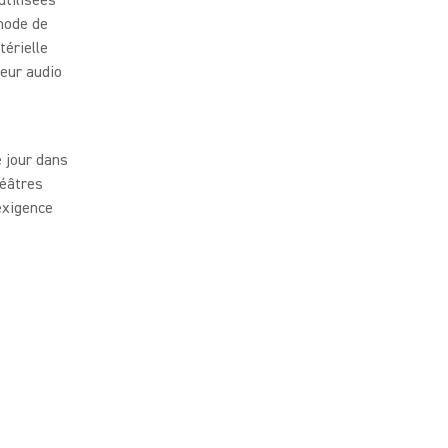
 mode de
térielle
teur audio
e jour dans
héâtres
exigence
.