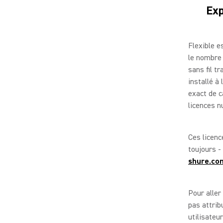
Exp
Flexible e
le nombre 
sans fil t
installé à
exact de c
licences n
Ces licenc
toujours -
shure.co
Pour aller
pas attrib
utilisateu