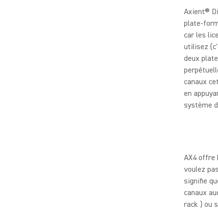
Axient® Di
plate-form
car les li
utilisez (
deux plate
perpétuell
canaux ce
en appuyan
système da
AX4 offre 
voulez pas
signifie q
canaux aud
rack ) ou 