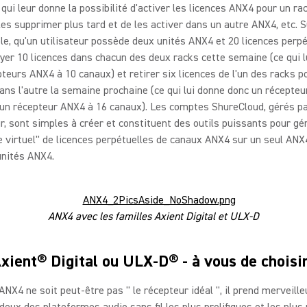
e qui leur donne la possibilité d'activer les licences ANX4 pour un r
les supprimer plus tard et de les activer dans un autre ANX4, etc. 
e, qu'un utilisateur possède deux unités ANX4 et 20 licences perpét
yer 10 licences dans chacun des deux racks cette semaine (ce qui l
teurs ANX4 à 10 canaux) et retirer six licences de l'un des racks p
ans l'autre la semaine prochaine (ce qui lui donne donc un récepte
 un récepteur ANX4 à 16 canaux). Les comptes ShureCloud, gérés p
eur, sont simples à créer et constituent des outils puissants pour gé
e virtuel" de licences perpétuelles de canaux ANX4 sur un seul ANX
unités ANX4.
ANX4 avec les familles Axient Digital et ULX-D
xient® Digital ou ULX-D® - à vous de choisir
'ANX4 ne soit peut-être pas " le récepteur idéal ", il prend merveil
deux des plateformes audio sans fil les plus prolifiques et les plus 