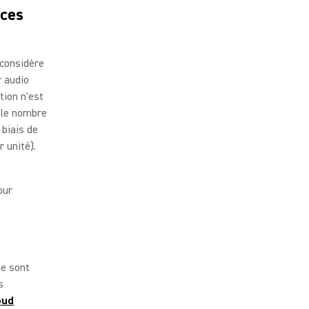
nces
 considère
r audio
tion n'est
r le nombre
 biais de
r unité).
our
ne sont
s
oud