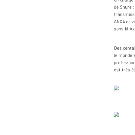
de Shure :
transmissi
ANX4 et vo
sans fil A
Des centai
le monde e
profession
est très é