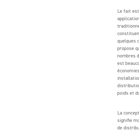
Le fait es
applicatio
traditionn
constituen
quelques c
propose q
nombres d
est beauco
économies 
installati
distributi
poids et d
La concept
signifie m
de distrib