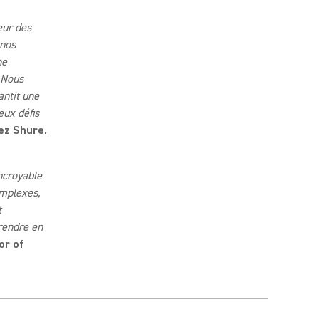
eur des
 nos
ne
 Nous
antit une
eux défis
ez Shure.
ncroyable
mplexes,
t
prendre en
or of