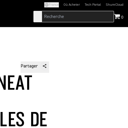
France
Où Acheter
Tech Portal
ShureCloud
(Opens in a new tab)
(Opens in a new t
0
Partager
NEAT
LES DE