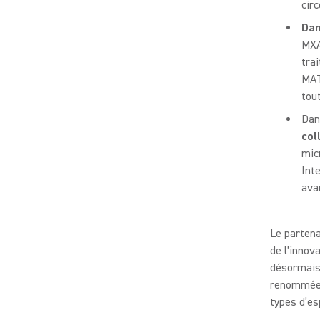
cir
Dan
MXA
tra
MAT
tout
Dan
col
mic
Int
ava
Le partena
de l'innov
désormais 
renommée 
types d’es