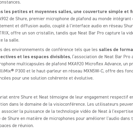
constances.
s les petites et moyennes salles, une couverture simple et f
902 de Shure, premier microphone de plafond au monde intégrant 
itement et diffusion audio, couplé à l'interface audio en réseau Sh
RIX, offre un son cristallin, tandis que Neat Bar Pro capture la vi
e la salle.
s des environnements de conférence tels que les
salles de forma
lectives et les espaces divisibles
, l’association de Neat Bar Pro 
rophone multicapsules de plafond MXA920 Microflex Advance, un p
elliMix® P300 et le haut-parleur en réseau MXN5W-C, offre des fonc
ncées pour une solution cohérente et évolutive.
riat entre Shure et Neat témoigne de leur engagement respectif e
ation dans le domaine de la visioconférence. Les utilisateurs peuve
associer la puissance de la technologie vidéo de Neat à l'expertis
de Shure en matière de microphones pour améliorer l'audio dans t
paces de réunion.