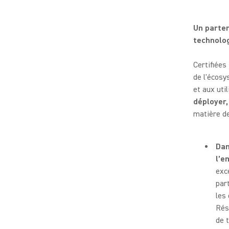
Un parten
technolog
Certifiée
de l'écosy
et aux uti
déployer, 
matière de
Dan
l’e
exc
par
les
Rés
de 