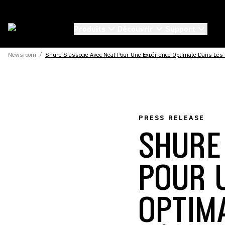
Produits
Découvrir
Support
Newsroom
/
Shure S’associe Avec Neat Pour Une Expérience Optimale Dans Les
PRESS RELEASE
SHURE
POUR 
OPTIM