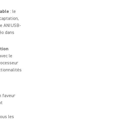
iable
: le
captation,
ure ANIUSB-
déo dans
tion
avec le
rocesseur
tionnalités
n faveur
nt
e
ous les