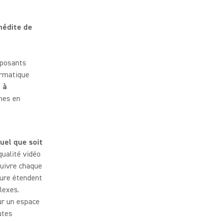
nédite de
mposants
ormatique
 à
rmes en
uel que soit
qualité vidéo
suivre chaque
hure étendent
lexes.
ur un espace
utes