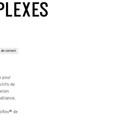
PLEXES
 de conseil
e pour
itifs de
union
lliance,
roflex® de