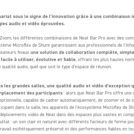
ariat sous le signe de l’innovation grâce à une combinaison i
ies audio et vidéo éprouvées.
s Zoom, les différentes combinaisons de Neat Bar Pro avec des co
stème Microflex de Shure garantissent aux professionnels de l'inf
lisateurs finaux
une solution de collaboration complète, simple
facile à utiliser, évolutive et fiable
, offrant les plus hautes no
 qualité audio, quel que soit le type d’espace de réunion.
s les grandes salles, une qualité audio et vidéo d’exception q
mplacement des participants
: alors que Neat Bar Pro offre une 
eptionnelle, capable de cadrer automatiquement, de zoomer et de 
ticipant dans la salle, les appareils de l'écosystème Microflex de S
 déploiements vidéo de Neat dans des espaces plus vastes et comp
ultat : un son clair et naturel avec différents facteurs de forme po
travail esthétiquement préservé et des performances fiables en to