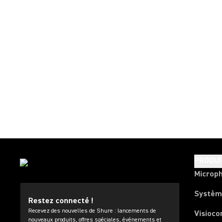
PRODUI
Microp
Systèm
Restez connecté !
Recevez des nouvelles de Shure : lancements de
Visioco
nouveaux produits, offres spéciales, événements et