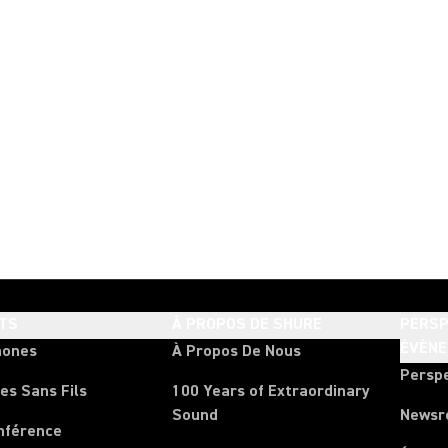
TS
À PROPOS DE SHURE
PERSP
ÉVÈN
hones
À Propos De Nous
Persp
es Sans Fils
100 Years of Extraordinary
Sound
News
nférence