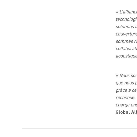
« L’allian
technologi
solutions i
couverture
sommes rav
collaborat
acoustique
« Nous so
que nous 
grâce à ce
reconnue. 
charge une
Global Al