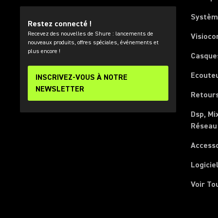
Systèm
Restez connecté !
Recevez des nouvelles de Shure : lancements de
Visioco
nouveaux produits, offres spéciales, événements et
plus encore !
Casque
Ecoute
INSCRIVEZ-VOUS À NOTRE
NEWSLETTER
Retours
Dsp, Mi
Réseau
Access
Logicie
Voir To
(Opens in a new tab)
(Opens in a new tab)
(Opens in a new tab)
(Opens in a new tab)
(Opens in a new tab)
(Opens in a new tab)
(Opens in a new tab)