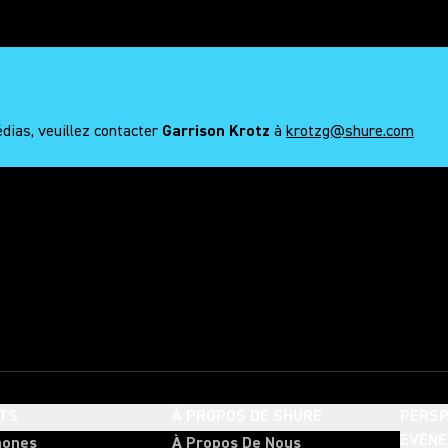
édias, veuillez contacter
Garrison Krotz
à
krotzg@shure.com
 shure
TS
À PROPOS DE SHURE
PERSP
ÉVÈN
hones
À Propos De Nous