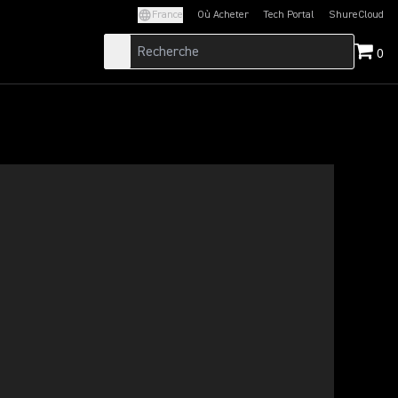
France
Où Acheter
Tech Portal
ShureCloud
(Opens in a new tab)
(Opens in a new t
0