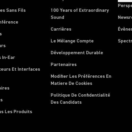
Persp
es Sans Fils
100 Years of Extraordinary
Sound
News
nférence
Carrières
Évène
s
Le Mélange Compte
Spect
urs
Développement Durable
 In-Ear
Partenaires
xeurs Et Interfaces
Modifier Les Préférences En
Matiere De Cookies
oires
Politique De Confidentialité
ls
Des Candidats
us Les Produits