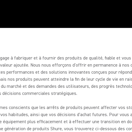
 PRODUIT
ion de produits
l existant et passer
n.
gage à fabriquer et à fournir des produits de qualité, fiable et vou
 valeur ajoutée. Nous nous efforçons d'offrir en permanence à nos c
tes performances et des solutions innovantes conçues pour répond
ais nos produits peuvent atteindre la fin de leur cycle de vie en rai
n du marché et des demandes des utilisateurs, des progrès technol
es décisions commerciales stratégiques.
es conscients que les arrêts de produits peuvent affecter vos st
 vos habitudes, ainsi que vos décisions d'achat futures. Pour vous 
e équipement plus efficacement et à effectuer une transition en d
ne génération de produits Shure, vous trouverez ci-dessous des co