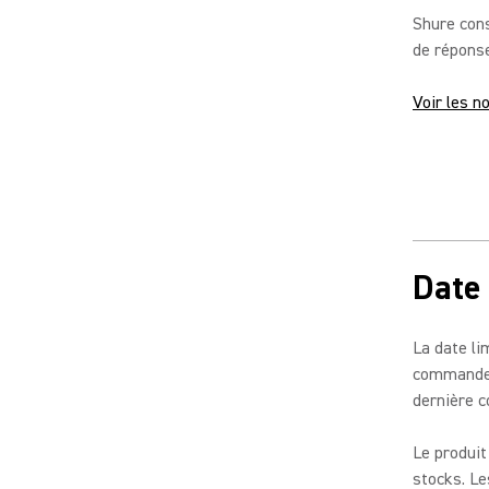
Shure cons
de réponse
Voir les n
Date
La date li
commandes 
dernière c
Le produit
stocks. Le