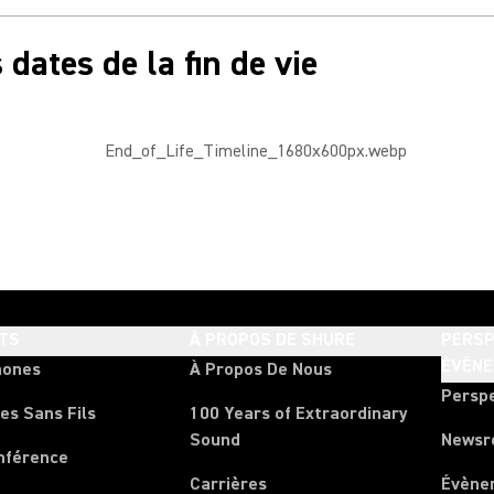
dates de la fin de vie
TS
À PROPOS DE SHURE
PERSP
ÉVÈN
hones
À Propos De Nous
Persp
es Sans Fils
100 Years of Extraordinary
Sound
News
nférence
Carrières
Évène