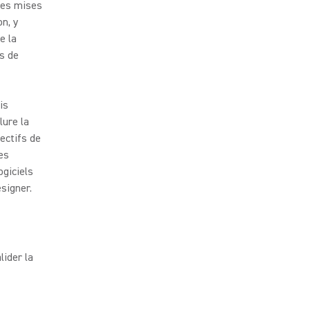
 les mises
n, y
e la
es de
is
lure la
ectifs de
es
ogiciels
esigner.
ider la