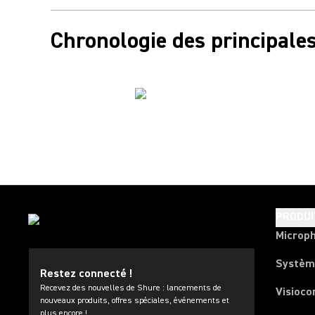
Chronologie des principales 
PRODUI
Microp
Systèm
Restez connecté !
Recevez des nouvelles de Shure : lancements de
Visioco
nouveaux produits, offres spéciales, événements et
plus encore !