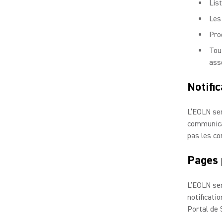
Lis
Les
Pro
Tout
ass
Notifi
L’EOLN ser
communicat
pas les co
Pages 
L’EOLN ser
notificati
Portal de 