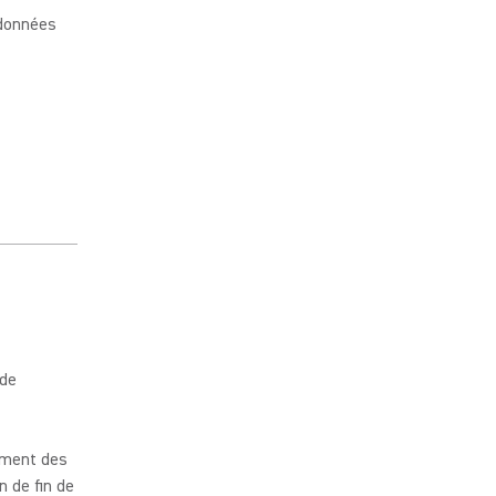
 données
 de
ement des
 de fin de