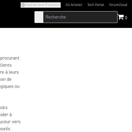
Switzerland (Français)
Où Acheter
Tech Portal
ShureCloud
(Opens in a new tab)
(Opens in a new t
0
s procurant
lients
re à leurs
son de
ogiques ou
ocks
aider à
ouceur vers
nseils