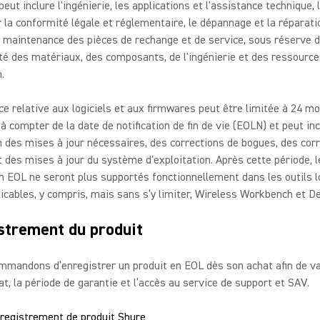
 peut inclure l'ingénierie, les applications et l'assistance technique,
r la conformité légale et réglementaire, le dépannage et la réparatio
 maintenance des pièces de rechange et de service, sous réserve d
ité des matériaux, des composants, de l'ingénierie et des ressourc
.
ce relative aux logiciels et aux firmwares peut être limitée à 24 mo
compter de la date de notification de fin de vie (EOLN) et peut inc
n des mises à jour nécessaires, des corrections de bogues, des corr
t des mises à jour du système d'exploitation. Après cette période, l
n EOL ne seront plus supportés fonctionnellement dans les outils l
icables, y compris, mais sans s’y limiter, Wireless Workbench et D
strement du produit
mandons d’enregistrer un produit en EOL dès son achat afin de val
at, la période de garantie et l’accès au service de support et SAV.
enregistrement de produit Shure