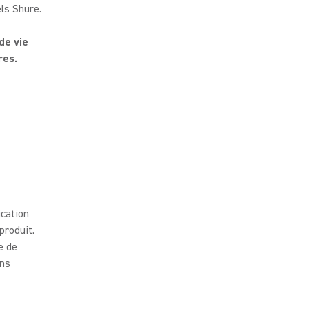
els Shure.
de vie
res.
ication
produit.
e de
ons