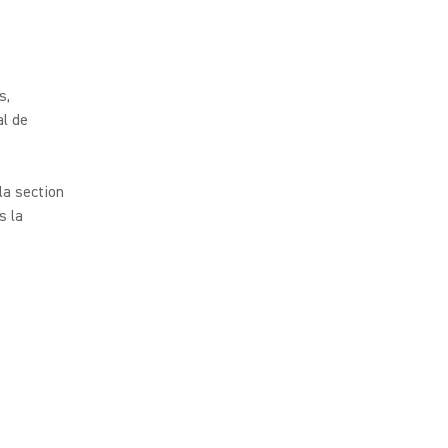
s,
al de
la section
s la