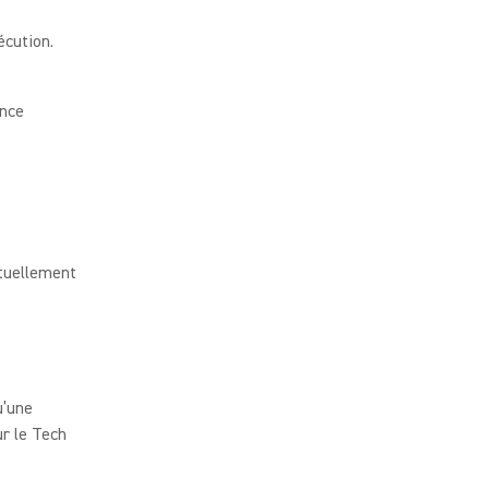
cution.
ance
ctuellement
u’une
ur le Tech