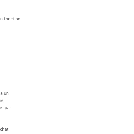
n fonction
ra un
ie,
is par
achat