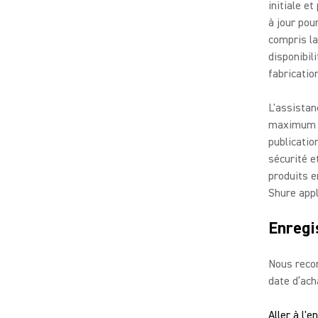
initiale et
à jour pou
compris la
disponibil
fabrication
L'assistan
maximum à 
publicatio
sécurité e
produits e
Shure appl
Enregi
Nous recom
date d’ach
Aller à l'