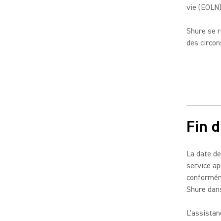
vie (EOLN
Shure se r
des circon
Fin 
La date de
service ap
conformém
Shure dans
L'assistan