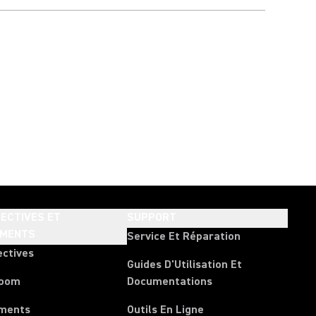
ECTIVES ET
SUPPORT
EMENTS
Service Et Réparation
ectives
Guides D'Utilisation Et
room
Documentations
ments
Outils En Ligne