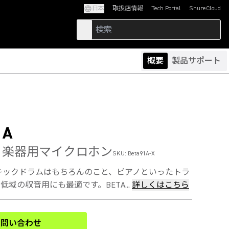
日本
取扱店情報
Tech Portal
ShureCloud
(Opens in a new tab)
(Opens in a new t
概要
製品サポート
1A
A 楽器用マイクロホン
SKU:
Beta91A-X
Aは、キックドラムはもちろんのこと、ピアノといったトラ
域の収音用にも最適です。BETA...
詳しくはこちら
お問い合わせ
(Opens in a new tab)