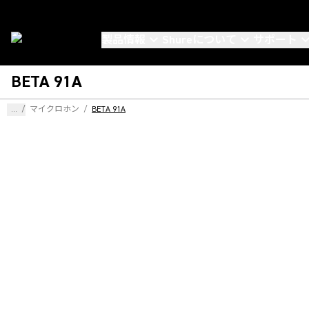
製品情報
Shureについて
サポート
BETA 91A
...
/
マイクロホン
/
BETA 91A