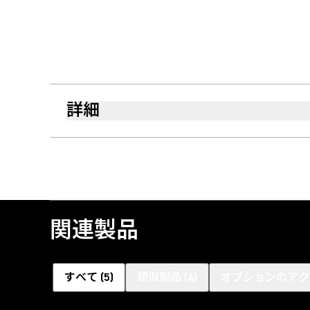
詳細
関連製品
すべて
(
5
)
類似製品
(
4
)
オプションのアク