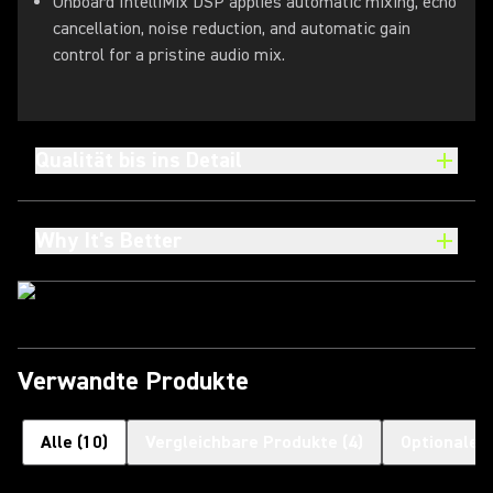
Onboard IntelliMix DSP applies automatic mixing, echo
cancellation, noise reduction, and automatic gain
control for a pristine audio mix.
Qualität bis ins Detail
Why It's Better
Verwandte Produkte
Alle
(
10
)
Vergleichbare Produkte
(
4
)
Optionales