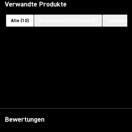
Verwandte Produkte
Alle
(
10
)
Vergleichbare Produkte
(
9
)
Optionales
Bewertungen