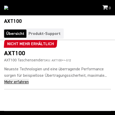
0
AXT100
Übersicht
Produkt-Support
NICHT MEHR ERHÄLTLICH
AXT100
AXT100 Taschensender
SKU:
AXT100+=-G12
Neueste Technologien und eine überragende Performance
sorgen für beispiellose Übertragungssicherheit, maximale...
Mehr erfahren