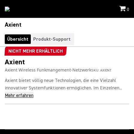
0
Axient
Übersicht
Produkt-Support
NICHT MEHR ERHÄLTLICH
Axient
Axient Wireless Funkmangement-Netzwerk
SKU:
AXIENT
Axient bietet völlig neue Technologien, die eine Vielzahl
innovativer Systemfunktionen ermöglichen. Im Einzelnen...
Mehr erfahren