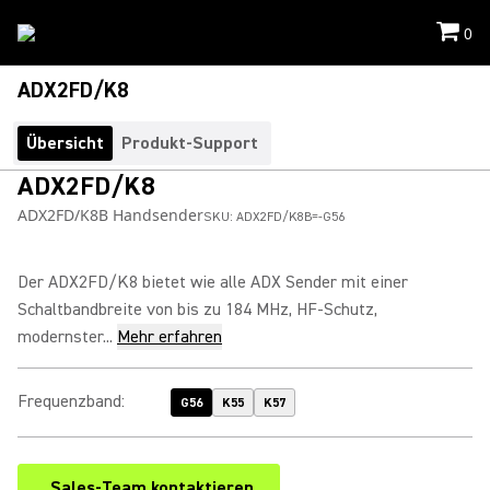
0
ADX2FD/K8
Übersicht
Produkt-Support
ADX2FD/K8
ADX2FD/K8B Handsender
SKU:
ADX2FD/K8B=-G56
Der ADX2FD/K8 bietet wie alle ADX Sender mit einer
Schaltbandbreite von bis zu 184 MHz, HF-Schutz,
modernster...
Mehr erfahren
Frequenzband
:
G56
K55
K57
Sales-Team kontaktieren