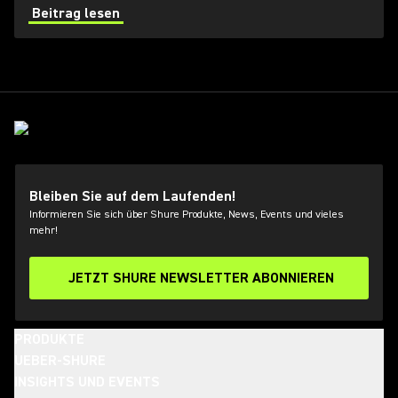
von Hochfrequenzbereichen (HF) für Toningenieure
Beitrag lesen
immer schwieriger.
Bleiben Sie auf dem Laufenden!
Informieren Sie sich über Shure Produkte, News, Events und vieles
mehr!
JETZT SHURE NEWSLETTER ABONNIEREN
PRODUKTE
UEBER-SHURE
INSIGHTS UND EVENTS