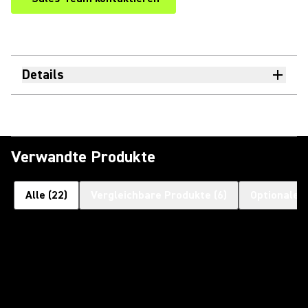
Details
Verwandte Produkte
Alle
(
22
)
Vergleichbare Produkte
(
6
)
Optionales