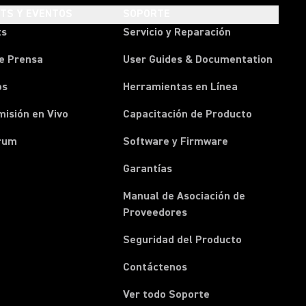
HTS Y EVENTOS
SOPORTE
ts
Servicio y Reparación
e Prensa
User Guides & Documentation
os
Herramientas en Línea
isión en Vivo
Capacitación de Producto
rum
Software y Firmware
Garantías
Manual de Asociación de
(Opens in a new tab)
Proveedores
Seguridad del Producto
(Opens in a new tab)
Contáctenos
Ver todo Soporte