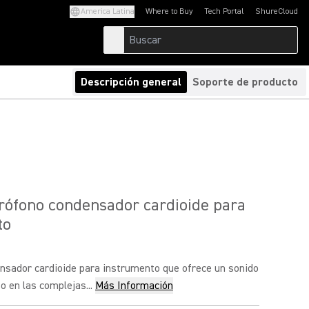
America Latina
Where to Buy
Tech Portal
ShureCloud
(Opens in a new tab)
(Opens in a new t
Descripción general
Soporte de producto
rófono condensador cardioide para
to
nsador cardioide para instrumento que ofrece un sonido
o en las complejas...
Más Información