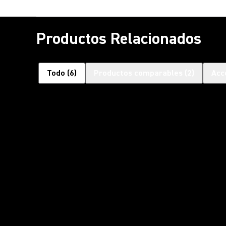
Productos Relacionados
Todo
(
6
)
Productos comparables
(
2
)
Acc