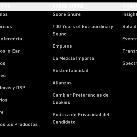
CTOS
SOBRE SHURE
INSIG
onos
Sobre Shure
Insigh
ricos
100 Years of Extraordinary
Sala d
Sound
onferencia
Event
Empleos
os In-Ear
Transm
La Mezcla Importa
nos
Spect
Sustentabilidad
reo
Alianzas
doras y DSP
Cambiar Preferencias de
rios
Cookies
re
Política de Privacidad del
Candidato
os los Productos