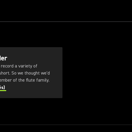
der
 record a variety of
short. So we thought we'd
mber of the flute family.
és)