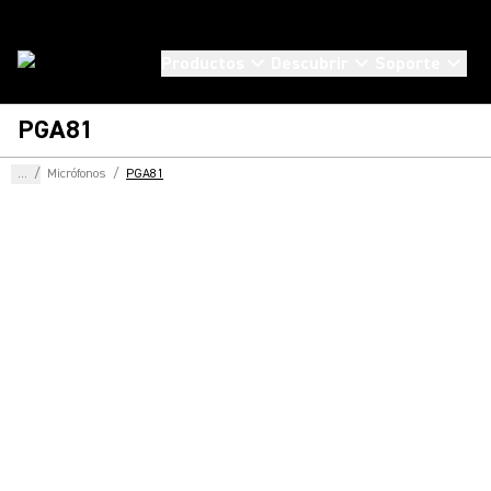
Productos
Descubrir
Soporte
PGA81
...
/
Micrófonos
/
PGA81