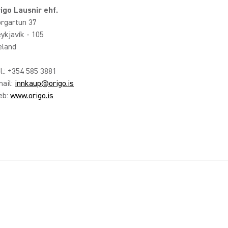
igo Lausnir ehf.
rgartun 37
ykjavík - 105
eland
l.: +354 585 3881
ail:
innkaup@origo.is
eb:
www.origo.is