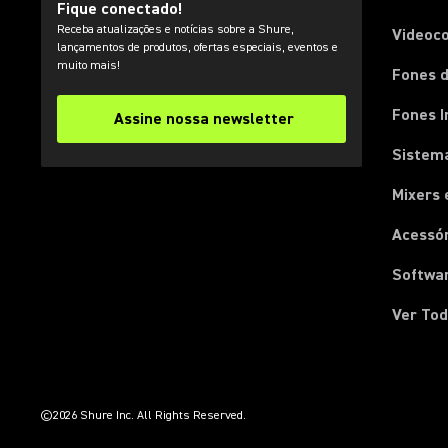
Fique conectado!
Receba atualizações e notícias sobre a Shure,
Videoc
lançamentos de produtos, ofertas especiais, eventos e
muito mais!
Fones d
Fones I
Assine nossa newsletter
Sistema
Mixers 
Acessó
Softwa
Ver Tod
(Opens in a new tab)
(Opens in a new tab)
(Opens in a new tab)
(Opens in a new tab)
(Opens in a new tab)
(Opens in a new tab)
(Opens in a new tab)
©2026 Shure Inc. All Rights Reserved.