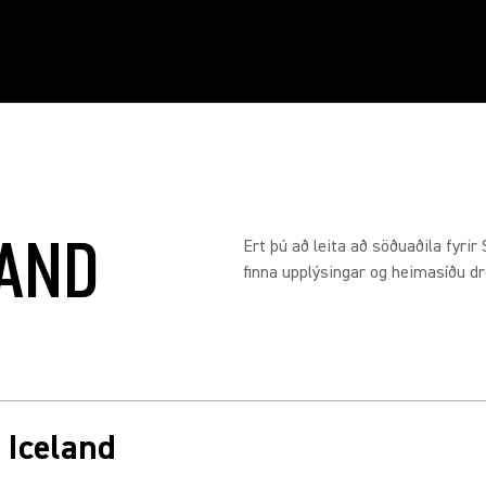
LAND
Ert þú að leita að söðuaðila fyrir
finna upplýsingar og heimasíðu dre
n Iceland