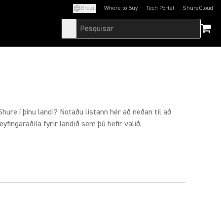
Brazil
Where to Buy
Tech Portal
ShureCloud
(Opens in a new tab)
(Opens in a new t
 Shure í þínu landi? Notaðu listann hér að neðan til að
yfingaraðila fyrir landið sem þú hefir valið.