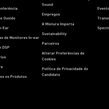
Sound
onferência
Event
Empregos
e Ouvido
Trans
A Mistura Importa
n-Ear
Spect
Sustainability
s de Monitores In-ear
Parceiros
e DSP
Alterar Preferências de
rios
Cookies
re
Política de Privacidade do
Candidato
os os Produtos