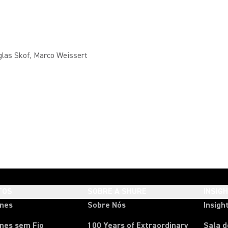
glas Skof, Marco Weissert
TOS
SOBRE A SHURE
INSIG
ones
Sobre Nós
Insigh
nes sem Fio
100 Years of Extraordinary
Sala 