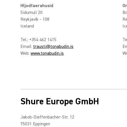
Hljodfaerahusid
Or
Sidumuli 20
Bo
Reykjavík - 108
Re
Iceland
Ic
Tel.: +354 462 1415
Te
Email:
trausti@tonabudin.is
Em
Web:
www.tonabudin.is
W
Shure Europe GmbH
Jakob-Dieffenbacher-Str. 12
75031 Eppingen