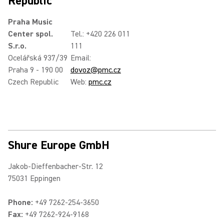
Republic
Praha Music
Center spol.
Tel.: +420 226 011
S.r.o.
111
Ocelářská 937/39
Email:
Praha 9 - 190 00
dovoz@pmc.cz
Czech Republic
Web:
pmc.cz
Shure Europe GmbH
Jakob-Dieffenbacher-Str. 12
75031 Eppingen
Phone:
+49 7262-254-3650
Fax:
+49 7262-924-9168