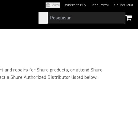
Brazil
Where to Buy
Tech Portal
ShureCloud
(Opens in a new tab)
(Opens in a new t
rt and repairs for Shure products, or attend Shure
act a Shure Authorized Distributor listed below.