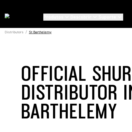
Produtos
Descobrir
Suporte
Distributors
/
St Barthelemy
OFFICIAL SHU
DISTRIBUTOR I
BARTHELEMY