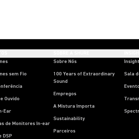
TOS
SOBRE A SHURE
INSIG
ones
Sobre Nós
Insigh
nes sem Fio
100 Years of Extraordinary
Sala 
Sound
onferência
Event
Empregos
e Ouvido
Trans
A Mistura Importa
n-Ear
Spect
Sustainability
s de Monitores In-ear
Parceiros
e DSP