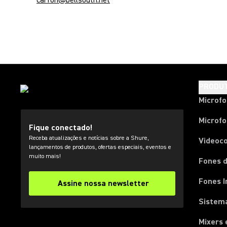
carfon@bellsouth.net
PRODU
Microf
Microfo
Fique conectado!
Receba atualizações e notícias sobre a Shure,
Videoc
lançamentos de produtos, ofertas especiais, eventos e
muito mais!
Fones d
Fones I
Assine nossa newsletter
Sistema
Mixers 