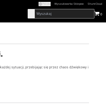
Polska
Wyszukiwarka Sklepow
ShureCloud
(Opens in a new t
0
.
ażdej sytuacji, przebijając się przez chaos dźwiękowy i