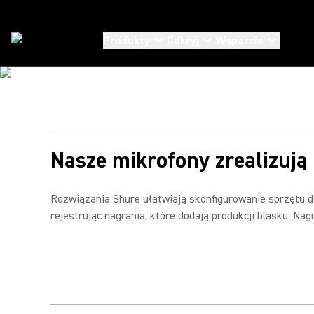
REJESTROWAN
Produkty
Odkryj
Wsparcie
DŹWIĘKU W TE
Zastosowania
/
Nagrania W Terenie
Mikrofony do nagrywania w terenie, które rejestrują
wszystkie żądane dźwięki i eliminują zakłócenia. Czysty
dźwięk za każdym razem.
Nasze mikrofony zrealizują 
Rozwiązania Shure ułatwiają skonfigurowanie sprzętu do
rejestrując nagrania, które dodają produkcji blasku. Na