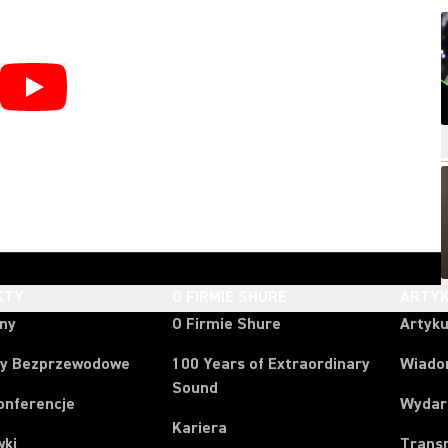
KTY
O FIRMIE SHURE
ARTYK
ony
O Firmie Shure
Artyku
y Bezprzewodowe
100 Years of Extraordinary
Wiado
Sound
onferencje
Wydar
Kariera
wki
Trans