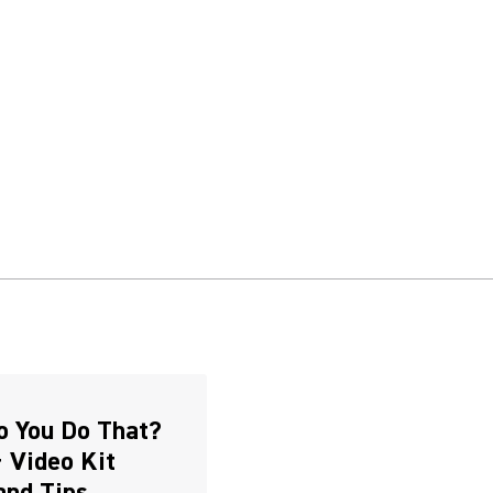
 You Do That?
Video Kit
and Tips