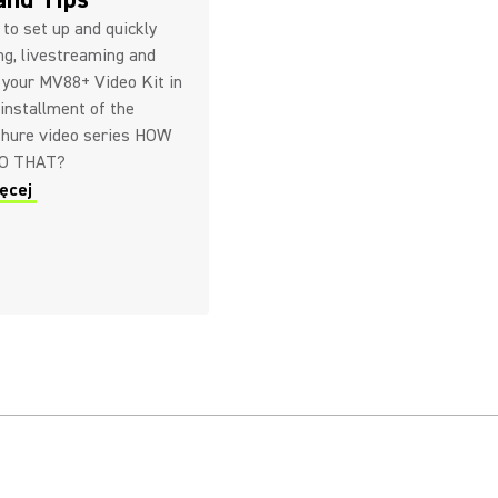
to set up and quickly
ng, livestreaming and
 your MV88+ Video Kit in
 installment of the
Shure video series HOW
O THAT?
ęcej