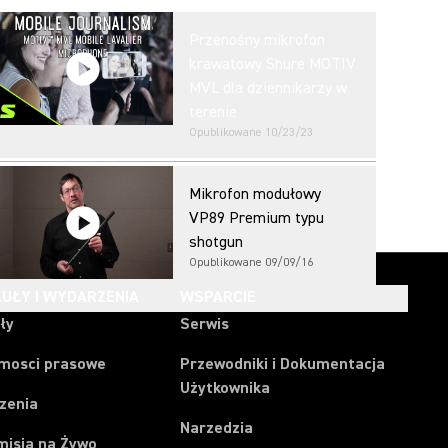
Przenośny mikrofon
krawatowy Shure MOTIV
MVL dla dziennikarzy w
terenie
Opublikowane
10/23/23
Mikrofon modułowy
VP89 Premium typu
shotgun
Opublikowane
09/09/16
UŁY I WYDARZENIA
WSPARCIE
ły
Serwis
mosci prasowe
Przewodniki i Dokumentacja
Użytkownika
zenia
Narzedzia
misja na Żywo