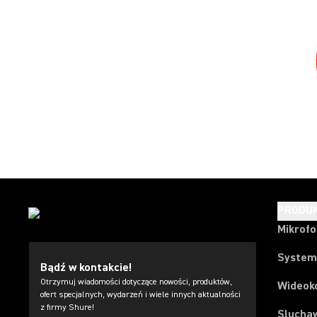
PRODU
Mikrof
System
Bądź w kontakcie!
Otrzymuj wiadomości dotyczące nowości, produktów,
Wideok
ofert specjalnych, wydarzeń i wiele innych aktualności
z firmy Shure!
Slucha