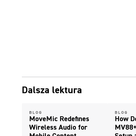
Dalsza lektura
BLOG
BLOG
MoveMic Redefines
How Do
Wireless Audio for
MV88+ 
Mobile Content
Setup 