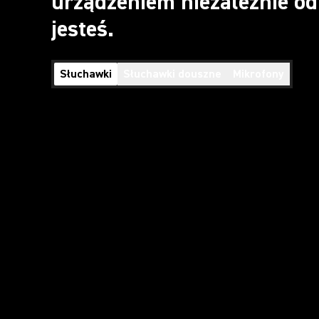
urządzeniem niezależnie od 
jesteś.
Słuchawki
Słuchawki douszne
Mikrofony