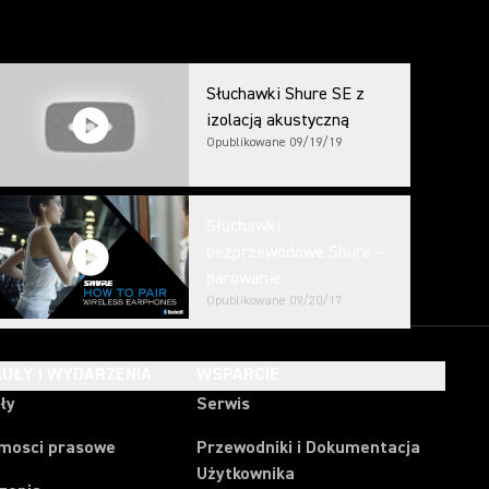
Słuchawki Shure SE z
izolacją akustyczną
Opublikowane
09/19/19
Słuchawki
bezprzewodowe Shure –
parowanie
Opublikowane
09/20/17
UŁY I WYDARZENIA
WSPARCIE
ły
Serwis
mosci prasowe
Przewodniki i Dokumentacja
Użytkownika