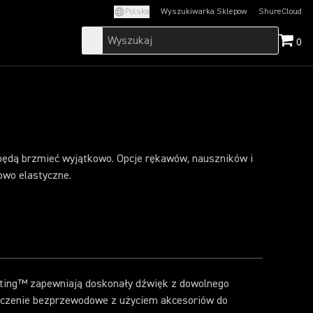
Polska
Wyszukiwarka Sklepow
ShureCloud
(Opens in a new t
0
będą brzmieć wyjątkowo. Opcje rękawów, nauszników i
kowo elastyczne.
ating™ zapewniają doskonały dźwięk z dowolnego
łączenie bezprzewodowe z użyciem akcesoriów do