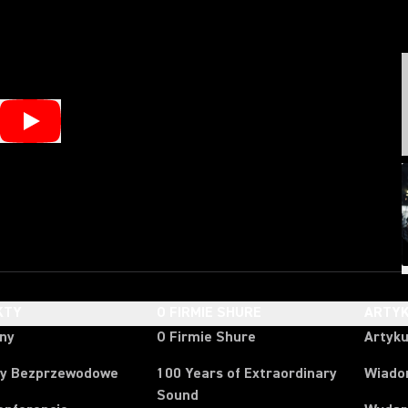
KTY
O FIRMIE SHURE
ARTYK
ony
O Firmie Shure
Artyku
y Bezprzewodowe
100 Years of Extraordinary
Wiado
Sound