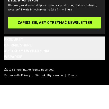
Bądź w kontakcie!
Otrzymuj wiadomości dotyczące nowości, produktów, ofert specjalnych,
wydarzeń i wiele innych aktualności z firmy Shure!
ZAPISZ SIĘ, ABY OTRZYMAĆ NEWSLETTER
PRODUKTY
O FIRMIE SHURE
ARTYKUŁY I WYDARZENIA
WSPARCIE
(Opens in a new tab)
(Opens in a new tab)
(Opens in a new tab)
(Opens in a new tab)
(Opens in a new tab)
(Opens in a new tab)
(Opens in a new tab)
©2026 Shure Inc. All Rights Reserved.
Politica sulla Privacy
Warunki Użytkowania
Prawne