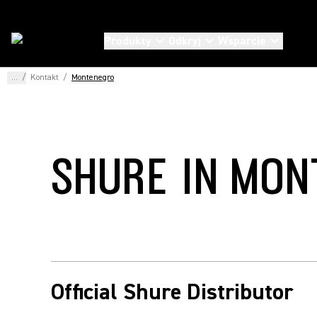
Produkty
Odkryj
Wsparcie
...
/
Kontakt
/
Montenegro
SHURE IN MO
Official Shure Distributor