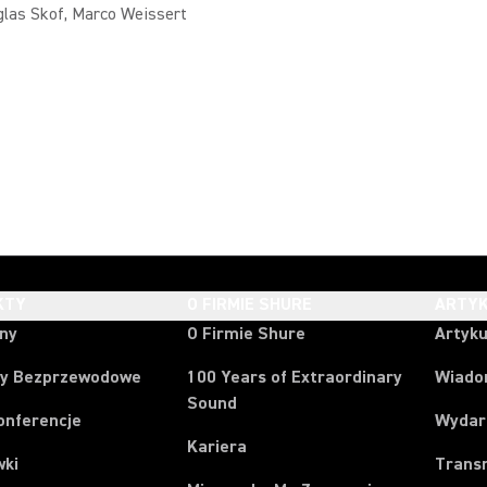
glas Skof, Marco Weissert
KTY
O FIRMIE SHURE
ARTYK
ony
O Firmie Shure
Artyku
y Bezprzewodowe
100 Years of Extraordinary
Wiado
Sound
onferencje
Wydar
Kariera
wki
Trans