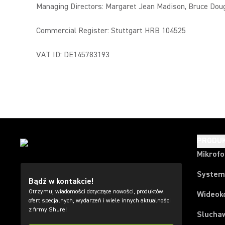
Managing Directors: Margaret Jean Madison, Bruce Dou
Commercial Register: Stuttgart HRB 104525
VAT ID: DE145783193
PRODU
Mikrof
System
Bądź w kontakcie!
Otrzymuj wiadomości dotyczące nowości, produktów,
Wideok
ofert specjalnych, wydarzeń i wiele innych aktualności
z firmy Shure!
Slucha