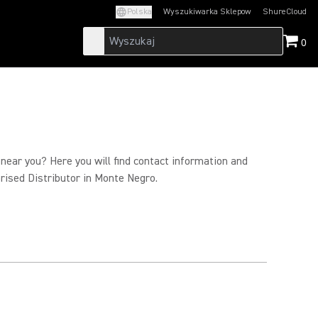
Polska
Wyszukiwarka Sklepow
ShureCloud
(Opens in a new t
0
 near you? Here you will find contact information and
rised Distributor in Monte Negro.