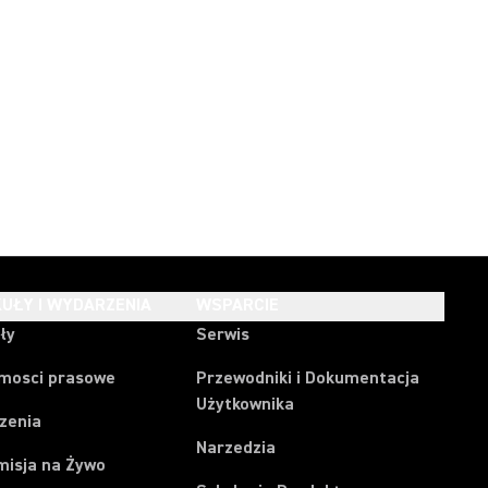
UŁY I WYDARZENIA
WSPARCIE
ły
Serwis
mosci prasowe
Przewodniki i Dokumentacja
Użytkownika
zenia
Narzedzia
misja na Żywo