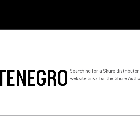
NTENEGRO
Searching for a Shure distributor
website links for the Shure Autho