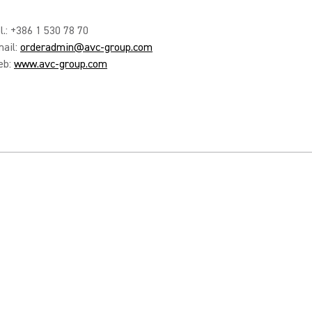
l.: +386 1 530 78 70
ail:
orderadmin@avc-group.com
eb:
www.avc-group.com