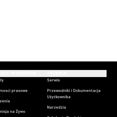
UŁY I WYDARZENIA
WSPARCIE
ły
Serwis
mosci prasowe
Przewodniki i Dokumentacja
Użytkownika
zenia
Narzedzia
misja na Żywo