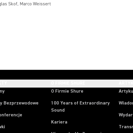
glas Skof, Marco Weissert
KTY
O FIRMIE SHURE
ARTYK
ony
O Firmie Shure
Artyku
y Bezprzewodowe
100 Years of Extraordinary
Wiado
Sound
onferencje
Wydar
Kariera
wki
Trans