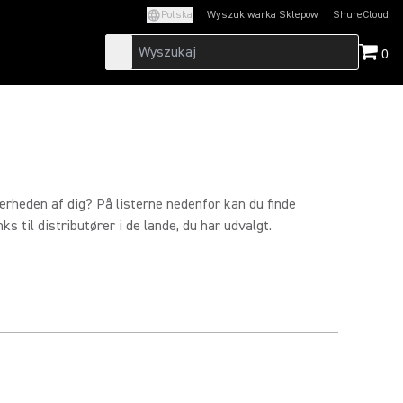
Polska
Wyszukiwarka Sklepow
ShureCloud
(Opens in a new t
0
ærheden af dig? På listerne nedenfor kan du finde
s til distributører i de lande, du har udvalgt.