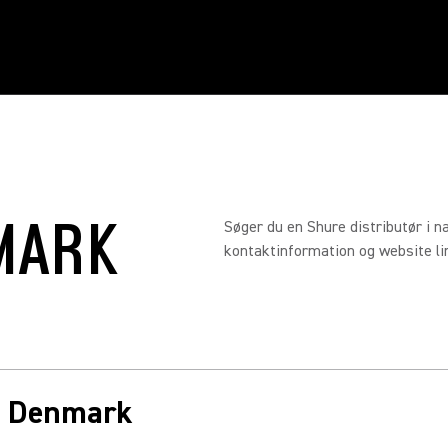
MARK
Søger du en Shure distributør i n
kontaktinformation og website link
in Denmark