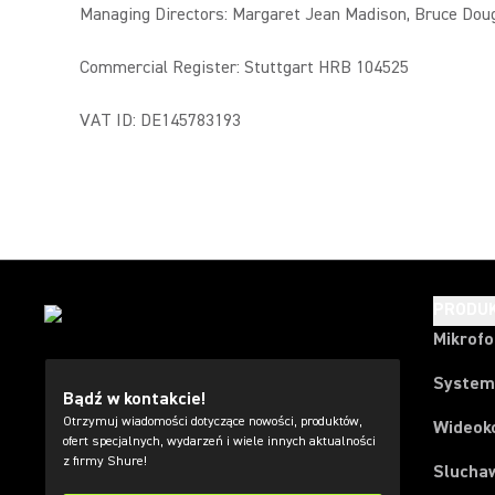
Managing Directors: Margaret Jean Madison, Bruce Dou
Commercial Register: Stuttgart HRB 104525
VAT ID: DE145783193
PRODU
Mikrof
System
Bądź w kontakcie!
Otrzymuj wiadomości dotyczące nowości, produktów,
Wideok
ofert specjalnych, wydarzeń i wiele innych aktualności
z firmy Shure!
Slucha