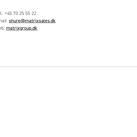
l.: +45 70 25 55 22
ail:
shure@matrixsales.dk
eb:
matrixgroup.dk