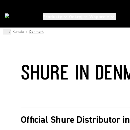
Produkty
Odkryj
Wsparcie
...
/
Kontakt
/
Denmark
SHURE IN DEN
Official Shure Distributor 