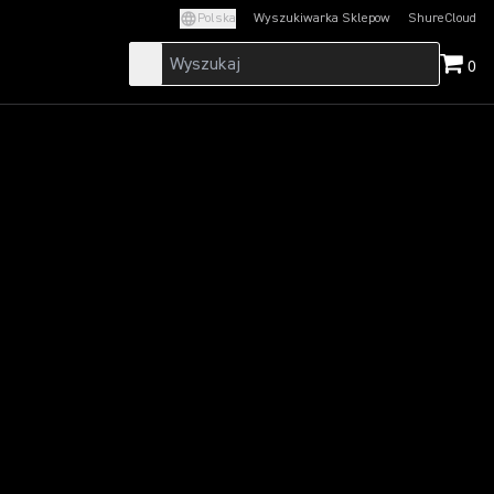
Polska
Wyszukiwarka Sklepow
ShureCloud
(Opens in a new t
0