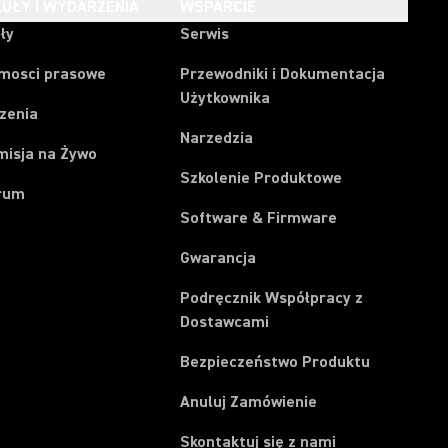
UŁY I WYDARZENIA
WSPARCIE
ły
Serwis
mosci prasowe
Przewodniki i Dokumentacja
Użytkownika
zenia
Narzedzia
misja na Żywo
Szkolenie Produktowe
rum
Software & Firmware
Gwarancja
Podręcznik Współpracy z
Dostawcami
Bezpieczeństwo Produktu
(Opens in a new t
Anuluj Zamówienie
Skontaktuj się z nami