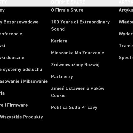
KTY
O FIRMIE SHURE
ARTYK
ony
O Firmie Shure
Artyku
y Bezprzewodowe
100 Years of Extraordinary
Wiado
Sound
onferencje
Wydar
Kariera
wki
Trans
Mieszanka Ma Znaczenie
wki douszne
Spect
Zrównoważony Rozwój
e systemy odsluchu
Partnerzy
asowanie i Miksowanie
Zmień Ustawienia Plików
ria
Cookie
e i Firmware
Politica Sulla Pricavy
 Wszystkie Produkty