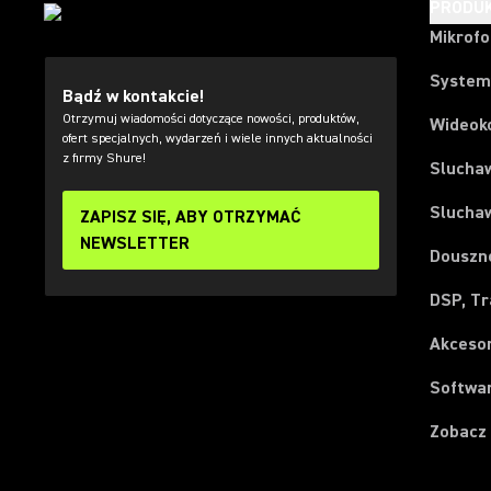
PRODU
Mikrof
System
Bądź w kontakcie!
Otrzymuj wiadomości dotyczące nowości, produktów,
Wideok
ofert specjalnych, wydarzeń i wiele innych aktualności
z firmy Shure!
Slucha
Slucha
ZAPISZ SIĘ, ABY OTRZYMAĆ
NEWSLETTER
Douszn
DSP, Tr
Akceso
Softwar
Zobacz