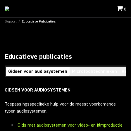
0
Support
/
Educatieve Publicaties
Educatieve publicaties
Gidsen voor audiosystemen
Microfoontechnieken
Keuz
GIDSEN VOOR AUDIOSYSTEMEN
Toepassingsspecifieke hulp voor de meest voorkomende
typen audiosystemen.
Gids met audiosystemen voor video- en filmproductie